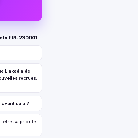
kedIn FRU230001
ge LinkedIn de
uvelles recrues.
e avant cela ?
t être sa priorité