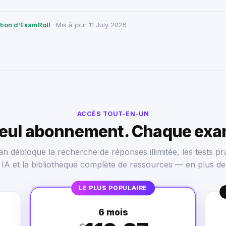
ction d'ExamRoll
· Mis à jour 11 July 2026
ACCÈS TOUT-EN-UN
seul abonnement. Chaque exa
n débloque la recherche de réponses illimitée, les tests pra
s IA et la bibliothèque complète de ressources — en plus de
LE PLUS POPULAIRE
6 mois