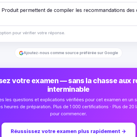
 Produit permettent de compiler les recommandations des c
ption pour vérifier votre réponse.
Ajoutez-nous comme source préférée sur Google
sez votre examen — sans la chasse aux 
interminable
s les questions et explications vérifiées pour cet examen en un se
heures de préparation. Plus de 1 000 certifications · Plus de 20 l
pour commencer.
Réussissez votre examen plus rapidement
→