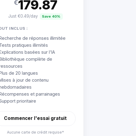
179.87
€
Just €0.49/day
Save 40%
OUT INCLUS :
Recherche de réponses illimitée
Tests pratiques illimités
Explications basées sur l'IA
Bibliothèque complète de
ressources
Plus de 20 langues
Mises à jour de contenu
hebdomadaires
Récompenses et parrainages
Support prioritaire
Commencer l'essai gratuit
Aucune carte de crédit requise*