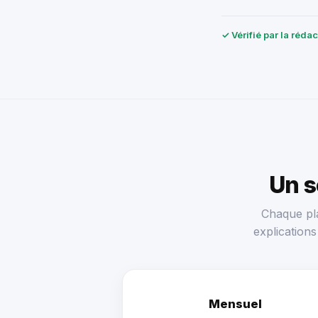
✓ Vérifié par la réda
Un 
Chaque pla
explication
Mensuel