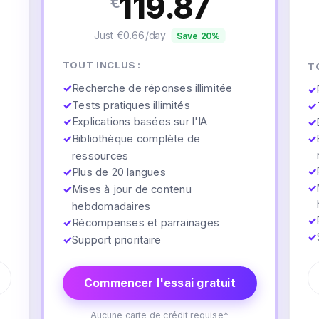
119.87
€
Just €0.66/day
Save 20%
TOUT INCLUS :
T
✓
Recherche de réponses illimitée
✓
✓
Tests pratiques illimités
✓
✓
Explications basées sur l'IA
✓
✓
Bibliothèque complète de
✓
ressources
✓
✓
Plus de 20 langues
✓
✓
Mises à jour de contenu
hebdomadaires
✓
✓
Récompenses et parrainages
✓
✓
Support prioritaire
Commencer l'essai gratuit
Aucune carte de crédit requise*