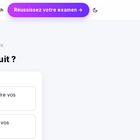
Réussissez votre examen →
ch
26
it ?
dre vos
 vos