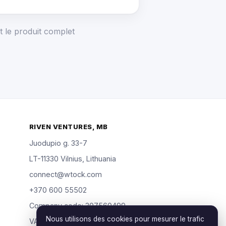
t le produit complet
RIVEN VENTURES, MB
Juodupio g. 33-7
LT-11330 Vilnius, Lithuania
connect@wtock.com
+370 600 55502
Company code: 307560499
Nous utilisons des cookies pour mesurer le trafic
VAT: LT100019904318