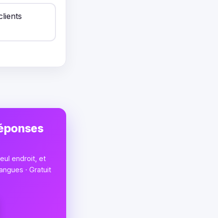
lients
réponses
ul endroit, et
angues · Gratuit