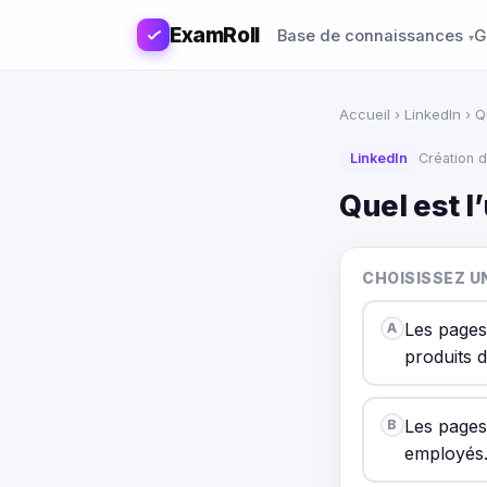
ExamRoll
Base de connaissances
G
Accueil
›
LinkedIn
› Q
LinkedIn
Création d
Quel est l
CHOISISSEZ U
Les pages
A
produits d
Les pages
B
employés