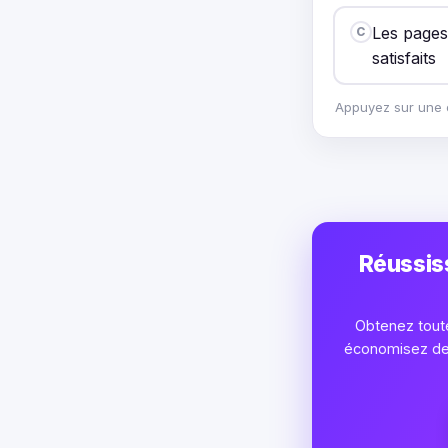
Les pages
C
satisfaits
Appuyez sur une o
Réussis
Obtenez toute
économisez des 