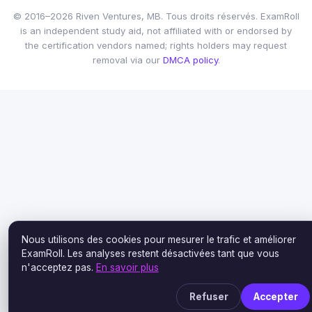
© 2016–2026 Riven Ventures, MB. Tous droits réservés. ExamRoll
is an independent study aid, not affiliated with or endorsed by
the certification vendors named; rights holders may request
removal via our
DMCA policy
.
Nous utilisons des cookies pour mesurer le trafic et améliorer
ExamRoll. Les analyses restent désactivées tant que vous
n'acceptez pas.
En savoir plus
Refuser
Accepter