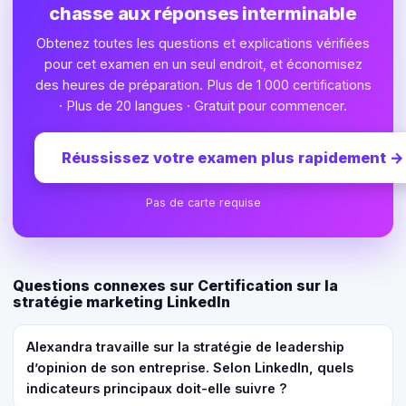
chasse aux réponses interminable
Obtenez toutes les questions et explications vérifiées
pour cet examen en un seul endroit, et économisez
des heures de préparation. Plus de 1 000 certifications
· Plus de 20 langues · Gratuit pour commencer.
Réussissez votre examen plus rapidement
→
Pas de carte requise
Questions connexes sur Certification sur la
stratégie marketing LinkedIn
Alexandra travaille sur la stratégie de leadership
d’opinion de son entreprise. Selon LinkedIn, quels
indicateurs principaux doit-elle suivre ?