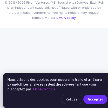
© 2016–2026 Riven Ventures, MB. Tous droits réservés. ExamRoll
is an independent study aid, not affiliated with or endorsed by
the certification vendors named; rights holders may request
removal via our
DMCA policy
.
Nous utilisons des cookies pour mesurer le trafic et améliorer
ExamRoll. Les analyses restent désactivées tant que vous
n'acceptez pas.
En savoir plus
Refuser
Accepter