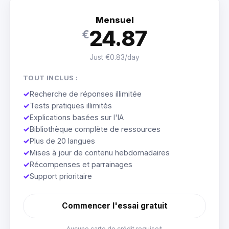
Mensuel
24.87
€
Just €0.83/day
TOUT INCLUS :
✓
Recherche de réponses illimitée
✓
Tests pratiques illimités
✓
Explications basées sur l'IA
✓
Bibliothèque complète de ressources
✓
Plus de 20 langues
✓
Mises à jour de contenu hebdomadaires
✓
Récompenses et parrainages
✓
Support prioritaire
Commencer l'essai gratuit
Aucune carte de crédit requise*