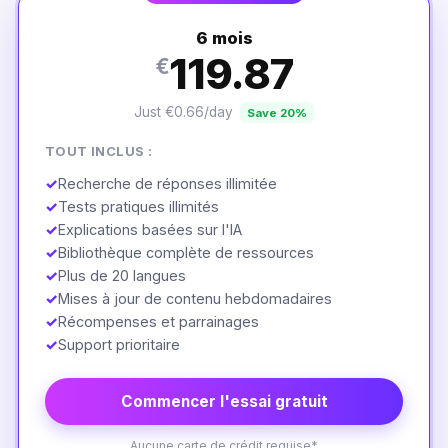
6 mois
119.87
€
Just €0.66/day
Save 20%
TOUT INCLUS :
✓
Recherche de réponses illimitée
✓
Tests pratiques illimités
✓
Explications basées sur l'IA
✓
Bibliothèque complète de ressources
✓
Plus de 20 langues
✓
Mises à jour de contenu hebdomadaires
✓
Récompenses et parrainages
✓
Support prioritaire
Commencer l'essai gratuit
Aucune carte de crédit requise*