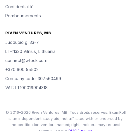
Confidentialité
Remboursements
RIVEN VENTURES, MB
Juodupio g. 33-7
LT-11330 Vilnius, Lithuania
connect@wtock.com
+370 600 55502
Company code: 307560499
VAT: LT100019904318
© 2016–2026 Riven Ventures, MB. Tous droits réservés. ExamRoll
is an independent study aid, not affiliated with or endorsed by
the certification vendors named; rights holders may request
removal via our
DMCA policy
.