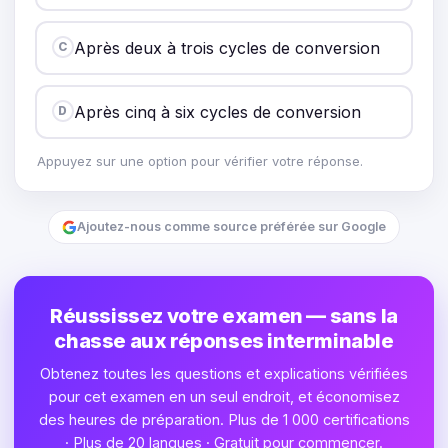
Après deux à trois cycles de conversion
C
Après cinq à six cycles de conversion
D
Appuyez sur une option pour vérifier votre réponse.
Ajoutez-nous comme source préférée sur Google
Réussissez votre examen — sans la
chasse aux réponses interminable
Obtenez toutes les questions et explications vérifiées
pour cet examen en un seul endroit, et économisez
des heures de préparation. Plus de 1 000 certifications
· Plus de 20 langues · Gratuit pour commencer.