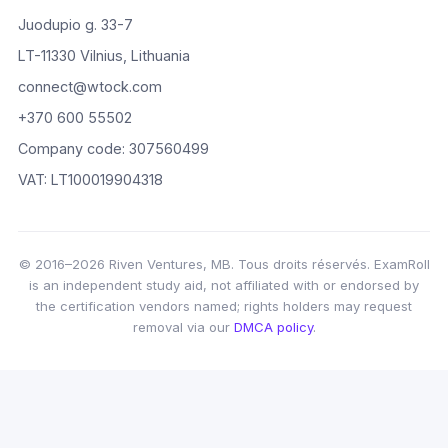
Juodupio g. 33-7
LT-11330 Vilnius, Lithuania
connect@wtock.com
+370 600 55502
Company code: 307560499
VAT: LT100019904318
© 2016–2026 Riven Ventures, MB. Tous droits réservés. ExamRoll
is an independent study aid, not affiliated with or endorsed by
the certification vendors named; rights holders may request
removal via our
DMCA policy
.