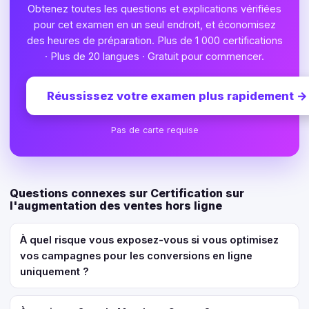
Obtenez toutes les questions et explications vérifiées
pour cet examen en un seul endroit, et économisez
des heures de préparation. Plus de 1 000 certifications
· Plus de 20 langues · Gratuit pour commencer.
Réussissez votre examen plus rapidement
→
Pas de carte requise
Questions connexes sur Certification sur
l'augmentation des ventes hors ligne
À quel risque vous exposez-vous si vous optimisez
vos campagnes pour les conversions en ligne
uniquement ?