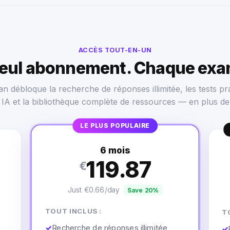
ACCÈS TOUT-EN-UN
seul abonnement. Chaque exa
n débloque la recherche de réponses illimitée, les tests pra
s IA et la bibliothèque complète de ressources — en plus de
LE PLUS POPULAIRE
6 mois
119.87
€
Just €0.66/day
Save 20%
TOUT INCLUS :
T
✓
Recherche de réponses illimitée
✓