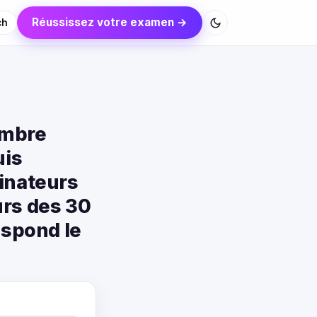
Réussissez votre examen →
ch
ombre
uis
dinateurs
urs des 30
espond le