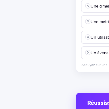
Une dime
A
Une métr
B
Un utilisa
C
Un événe
D
Appuyez sur une o
Réussis