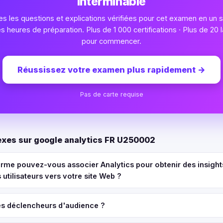
interminable
s les questions et explications vérifiées pour cet examen en un se
heures de préparation. Plus de 1 000 certifications · Plus de 20 l
pour commencer.
Réussissez votre examen plus rapidement
→
Pas de carte requise
xes sur google analytics FR U250002
orme pouvez-vous associer Analytics pour obtenir des insight
s utilisateurs vers votre site Web ?
es déclencheurs d'audience ?