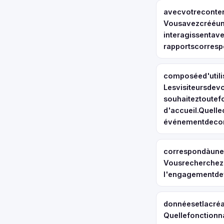
avecvotreconten
Vousavezcrééune
interagissentave
rapportscorres
composéed'utili
Lesvisiteursdev
souhaiteztoute
d'accueil.Quell
événementdecon
correspondàune
Vousrecherchezd
l'engagementdev
donnéesetlacréa
Quellefonctionn