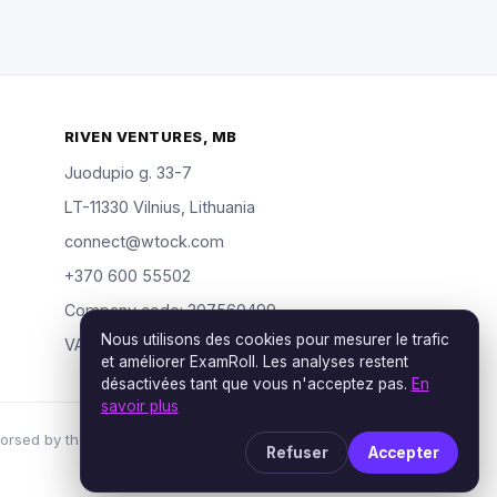
RIVEN VENTURES, MB
Juodupio g. 33-7
LT-11330 Vilnius, Lithuania
connect@wtock.com
+370 600 55502
Company code: 307560499
Nous utilisons des cookies pour mesurer le trafic
VAT: LT100019904318
et améliorer ExamRoll. Les analyses restent
désactivées tant que vous n'acceptez pas.
En
savoir plus
orsed by the certification vendors named; rights
Refuser
Accepter