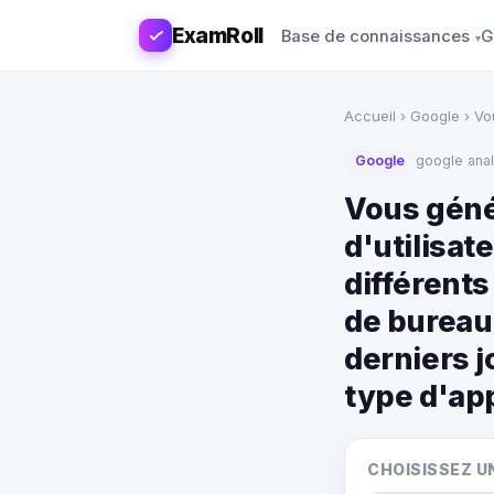
ExamRoll
Base de connaissances
G
Accueil
›
Google
› Vo
Google
google ana
Vous géné
d'utilisat
différent
de bureau
derniers j
type d'app
CHOISISSEZ U