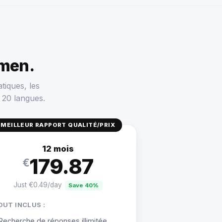
men.
tiques, les
 20 langues.
MEILLEUR RAPPORT QUALITÉ/PRIX
12 mois
179.87
€
Just €0.49/day
Save 40%
OUT INCLUS :
Recherche de réponses illimitée