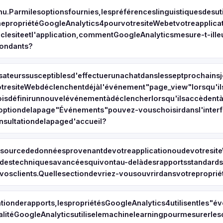
u.Parmilesoptionsfournies,lespréférenceslinguistiquesdesuti
propriétéGoogleAnalytics4pourvotresiteWebetvotreapplicati
clesiteetl'application,commentGoogleAnalyticsmesure-t-illeur
pondants?
sateurssusceptiblesd'effectuerunachatdanslesseptprochainsjo
otresiteWebdéclenchentdéjàl'événement"page_view"lorsqu'il
foisdéfinirunnouvelévénementàdéclencherlorsqu'ilsaccède
eoptiondelapage"Événements"pouvez-vouschoisirdansl'interf
sultationdelapaged'accueil?
sourcededonnéesprovenantdevotreapplicationoudevotresiteW
estechniquesavancéesquivontau-delàdesrapportsstandardsaf
osclients.Quellesectiondevriez-vousouvrirdansvotreproprié
tionderapports,lespropriétésGoogleAnalytics4utilisentles
alitéGoogleAnalyticsutiliselemachinelearningpourmesurerle