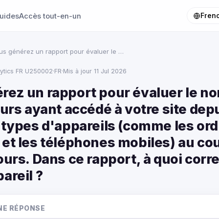
uides
Accès tout-en-un
Fren
us générez un rapport pour évaluer le …
lytics FR U250002
·
FR
·
Mis à jour 11 Jul 2026
rez un rapport pour évaluer le n
eurs ayant accédé à votre site dep
s types d'appareils (comme les or
 et les téléphones mobiles) au co
ours. Dans ce rapport, à quoi corr
areil ?
NE RÉPONSE