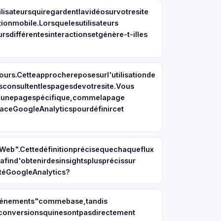
lisateursquiregardentlavidéosurvotresite
onmobile.Lorsquelesutilisateurs
sdifférentesinteractionsetgénère-t-illes
urs.Cetteapprochereposesurl'utilisationde
sconsultentlespagesdevotresite.Vous
ntàunepagespécifique,commelapage
aceGoogleAnalyticspourdéfinircet
eb".Cettedéfinitionprécisequechaqueflux
ind'obtenirdesinsightsplusprécissur
téGoogleAnalytics?
"événements"commebase,tandis
sconversionsquinesontpasdirectement