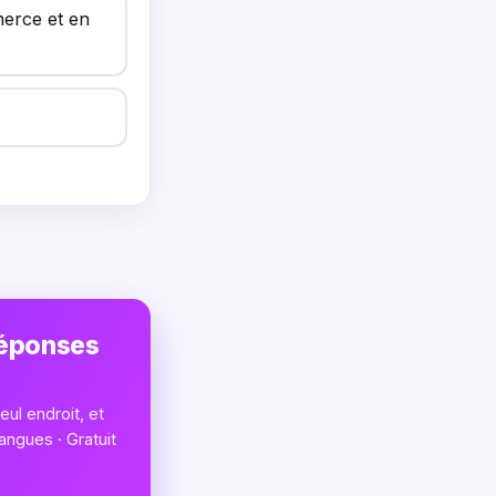
erce et en
réponses
ul endroit, et
angues · Gratuit