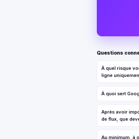
Questions connex
À quel risque v
ligne uniquemen
À quoi sert Goo
Après avoir impo
de flux, que dev
Au minimum, à qu