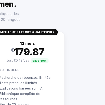
men.
tiques, les
 20 langues.
MEILLEUR RAPPORT QUALITÉ/PRIX
12 mois
179.87
€
Just €0.49/day
Save 40%
OUT INCLUS :
Recherche de réponses illimitée
Tests pratiques illimités
Explications basées sur l'IA
Bibliothèque complète de
ressources
Plus de 20 langues