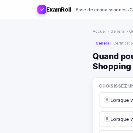
ExamRoll
Base de connaissances
G
Accueil
›
General
› Q
General
Certificati
Quand po
Shopping 
CHOISISSEZ U
Lorsque 
A
Lorsque v
B