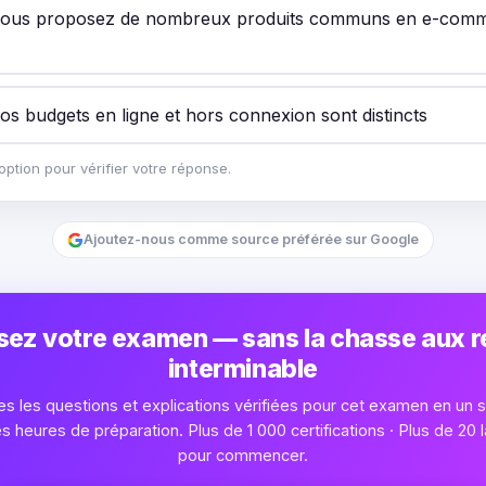
vous proposez de nombreux produits communs en e-comm
os budgets en ligne et hors connexion sont distincts
ption pour vérifier votre réponse.
Ajoutez-nous comme source préférée sur Google
sez votre examen — sans la chasse aux 
interminable
s les questions et explications vérifiées pour cet examen en un se
heures de préparation. Plus de 1 000 certifications · Plus de 20 l
pour commencer.