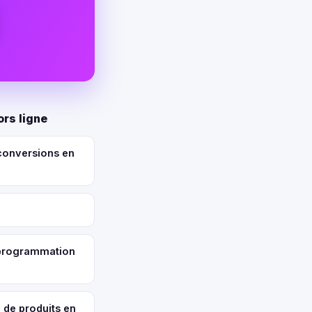
ors ligne
conversions en
e programmation
 de produits en