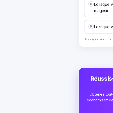
Lorsque 
C
magasin
Lorsque v
D
Appuyez sur une o
Réussis
Obtenez toute
économisez des 