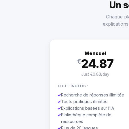
Un 
Chaque pla
explication
Mensuel
24.87
€
Just €0.83/day
TOUT INCLUS :
✓
Recherche de réponses illimitée
✓
Tests pratiques illimités
✓
Explications basées sur l'IA
✓
Bibliothèque complète de
ressources
✓
Plus de 20 langues