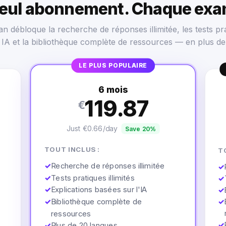
seul abonnement. Chaque exa
n débloque la recherche de réponses illimitée, les tests pra
s IA et la bibliothèque complète de ressources — en plus de
LE PLUS POPULAIRE
6 mois
119.87
€
Just €0.66/day
Save 20%
TOUT INCLUS :
T
✓
Recherche de réponses illimitée
✓
✓
Tests pratiques illimités
✓
✓
Explications basées sur l'IA
✓
✓
Bibliothèque complète de
✓
ressources
✓
✓
Plus de 20 langues