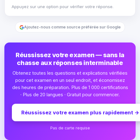
Appuyez sur une option pour vérifier votre réponse.
Ajoutez-nous comme source préférée sur Google
Réussissez votre examen — sans la
chasse aux réponses interminable
Obtenez toutes les questions et explications vérifiées
pour cet examen en un seul endroit, et économisez
des heures de préparation. Plus de 1 000 certifications
· Plus de 20 langues · Gratuit pour commencer.
Réussissez votre examen plus rapidement
→
Pas de carte requise