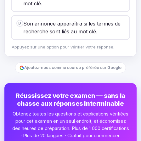
mot clé.
Son annonce apparaîtra si les termes de
D
recherche sont liés au mot clé.
Appuyez sur une option pour vérifier votre réponse.
Ajoutez-nous comme source préférée sur Google
Réussissez votre examen — sans la
chasse aux réponses interminable
Obtenez toutes les questions et explications vérifiées
pour cet examen en un seul endroit, et économisez
des heures de préparation. Plus de 1 000 certifications
· Plus de 20 langues · Gratuit pour commencer.