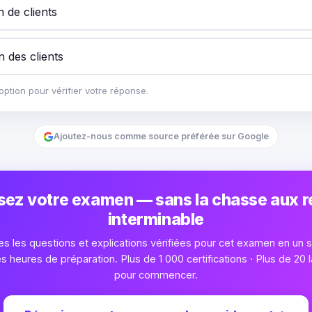
n de clients
on des clients
ption pour vérifier votre réponse.
Ajoutez-nous comme source préférée sur Google
sez votre examen — sans la chasse aux 
interminable
s les questions et explications vérifiées pour cet examen en un se
heures de préparation. Plus de 1 000 certifications · Plus de 20 l
pour commencer.