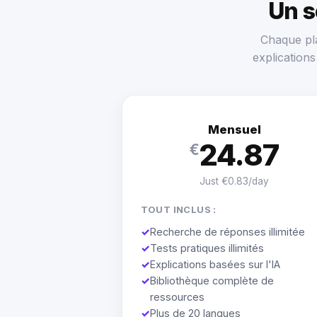
Un 
Chaque pla
explication
Mensuel
24.87
€
Just €0.83/day
TOUT INCLUS :
✓
Recherche de réponses illimitée
✓
Tests pratiques illimités
✓
Explications basées sur l'IA
✓
Bibliothèque complète de
ressources
✓
Plus de 20 langues