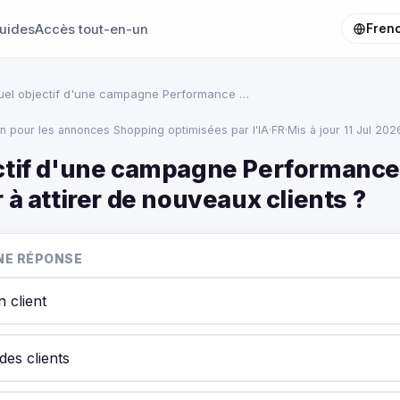
uides
Accès tout-en-un
Fren
uel objectif d'une campagne Performance …
ion pour les annonces Shopping optimisées par l'IA
·
FR
·
Mis à jour 11 Jul 202
ctif d'une campagne Performance
 à attirer de nouveaux clients ?
NE RÉPONSE
n client
des clients