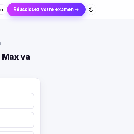
Réussissez votre examen →
ch
6
 Max va