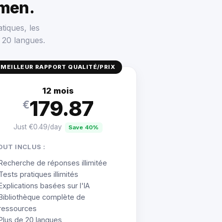
men.
tiques, les
 20 langues.
MEILLEUR RAPPORT QUALITÉ/PRIX
12 mois
179.87
€
Just €0.49/day
Save 40%
OUT INCLUS :
Recherche de réponses illimitée
Tests pratiques illimités
Explications basées sur l'IA
Bibliothèque complète de
ressources
Plus de 20 langues