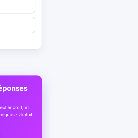
réponses
ul endroit, et
angues · Gratuit