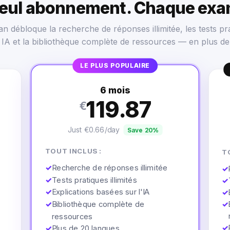
seul abonnement. Chaque exa
n débloque la recherche de réponses illimitée, les tests pra
s IA et la bibliothèque complète de ressources — en plus de
LE PLUS POPULAIRE
6 mois
119.87
€
Just €0.66/day
Save 20%
TOUT INCLUS :
T
✓
Recherche de réponses illimitée
✓
✓
Tests pratiques illimités
✓
✓
Explications basées sur l'IA
✓
✓
Bibliothèque complète de
✓
ressources
✓
✓
Plus de 20 langues