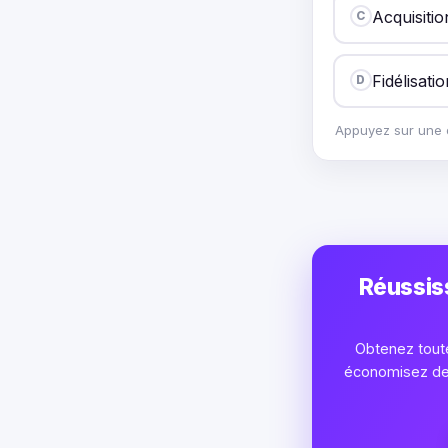
Acquisitio
C
Fidélisati
D
Appuyez sur une o
Réussis
Obtenez toute
économisez des 