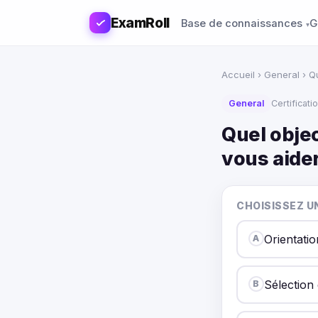
ExamRoll
Base de connaissances
G
Accueil
›
General
› Q
General
Certificat
Quel obje
vous aider
CHOISISSEZ U
Orientatio
A
Sélection 
B