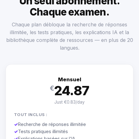
Un seul abonnement.
Chaque examen.
Chaque plan débloque la recherche de réponses
illimitée, les tests pratiques, les explications IA et la
bibliothèque complète de ressources — en plus de 20
langues.
Mensuel
24.87
€
Just €0.83/day
TOUT INCLUS :
✓
Recherche de réponses illimitée
✓
Tests pratiques illimités
✓
Explications basées sur l'IA