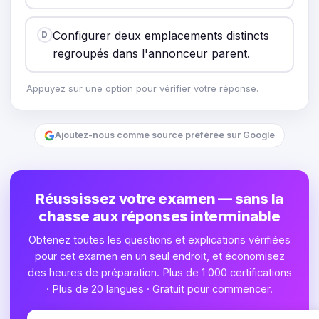
Configurer deux emplacements distincts
D
regroupés dans l'annonceur parent.
Appuyez sur une option pour vérifier votre réponse.
Ajoutez-nous comme source préférée sur Google
Réussissez votre examen — sans la
chasse aux réponses interminable
Obtenez toutes les questions et explications vérifiées
pour cet examen en un seul endroit, et économisez
des heures de préparation. Plus de 1 000 certifications
· Plus de 20 langues · Gratuit pour commencer.