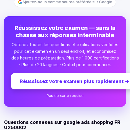
Ajoutez-nous comme source préférée sur Google
Réussissez votre examen — sans la
chasse aux réponses interminable
Obtenez toutes les questions et explications vérifiées
pour cet examen en un seul endroit, et économisez
des heures de préparation. Plus de 1 000 certifications
· Plus de 20 langues · Gratuit pour commencer.
Réussissez votre examen plus rapidement
→
Pas de carte requise
Questions connexes sur google ads shopping FR
U250002