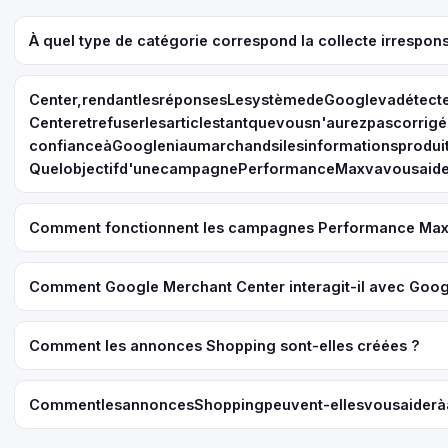
À quel type de catégorie correspond la collecte irrespo
Center,rendantlesréponsesLesystèmedeGooglevadétect
Centeretrefuserlesarticlestantquevousn'aurezpascorrig
confianceàGoogleniaumarchandsilesinformationsprodui
Quelobjectifd'unecampagnePerformanceMaxvavousaider
Comment fonctionnent les campagnes Performance Max
Comment Google Merchant Center interagit-il avec Goog
Comment les annonces Shopping sont-elles créées ?
CommentlesannoncesShoppingpeuvent-ellesvousaideràat