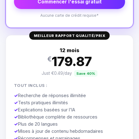
Commencer l'essai gratuit
Aucune carte de crédit requise*
MEILLEUR RAPPORT QUALITÉ/PRIX
12 mois
179.87
€
Just €0.49/day
Save 40%
TOUT INCLUS :
✓
Recherche de réponses illimitée
✓
Tests pratiques illimités
✓
Explications basées sur l'IA
✓
Bibliothèque complète de ressources
✓
Plus de 20 langues
✓
Mises à jour de contenu hebdomadaires
✓
Récompenses et parrainages