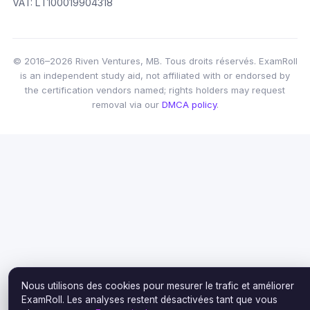
VAT: LT100019904318
© 2016–2026 Riven Ventures, MB. Tous droits réservés. ExamRoll
is an independent study aid, not affiliated with or endorsed by
the certification vendors named; rights holders may request
removal via our
DMCA policy
.
Nous utilisons des cookies pour mesurer le trafic et améliorer
ExamRoll. Les analyses restent désactivées tant que vous