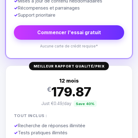
✓
Mises à jour de contenu hebdomadaires
✓
Récompenses et parrainages
✓
Support prioritaire
Commencer l'essai gratuit
Aucune carte de crédit requise*
MEILLEUR RAPPORT QUALITÉ/PRIX
12 mois
179.87
€
Just €0.49/day
Save 40%
TOUT INCLUS :
✓
Recherche de réponses illimitée
✓
Tests pratiques illimités