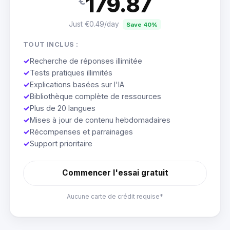
179.87
€
Just €0.49/day
Save 40%
TOUT INCLUS :
✓
Recherche de réponses illimitée
✓
Tests pratiques illimités
✓
Explications basées sur l'IA
✓
Bibliothèque complète de ressources
✓
Plus de 20 langues
✓
Mises à jour de contenu hebdomadaires
✓
Récompenses et parrainages
✓
Support prioritaire
Commencer l'essai gratuit
Aucune carte de crédit requise*