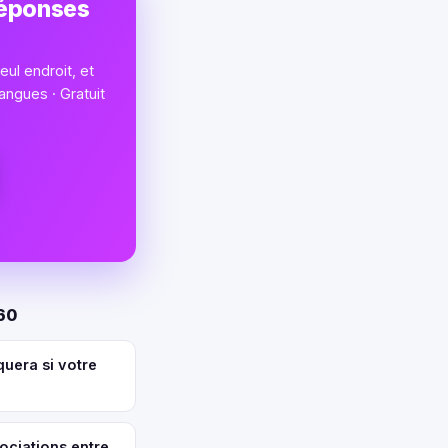
réponses
ul endroit, et
angues · Gratuit
60
uera si votre
ociations entre