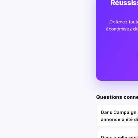
Réussis
Obtenez toute
économisez des 
Questions conne
Dans Campaign M
annonce a été d
Dans quelle sec