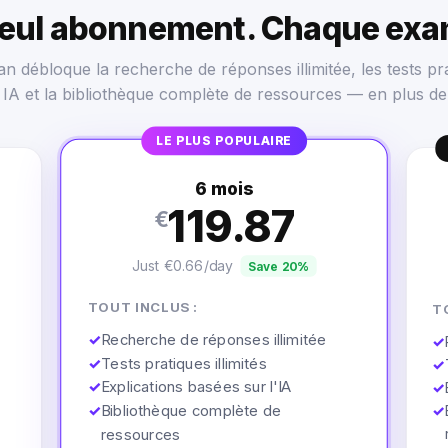
seul abonnement. Chaque exa
n débloque la recherche de réponses illimitée, les tests pra
s IA et la bibliothèque complète de ressources — en plus de
LE PLUS POPULAIRE
6 mois
119.87
€
Just €0.66/day
Save 20%
TOUT INCLUS :
T
✓
Recherche de réponses illimitée
✓
✓
Tests pratiques illimités
✓
✓
Explications basées sur l'IA
✓
✓
Bibliothèque complète de
✓
ressources