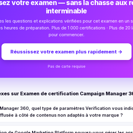
sez votre examen — sans la chasse aux 
interminable
s les questions et explications vérifiées pour cet examen en un se
heures de préparation. Plus de 1 000 certifications · Plus de 20 l
pour commencer.
Réussissez votre examen plus rapidement
→
Pas de carte requise
xes sur Examen de certification Campaign Manager 3
anager 360, quel type de paramètres Verification vous indiq
iffusée à côté de contenus non adaptés à votre marque ?
tion de Google Marketing Platform pouvez-vous gérer les ass