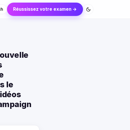
Réussissez votre examen →
ch
nouvelle
s
e
s le
vidéos
Campaign