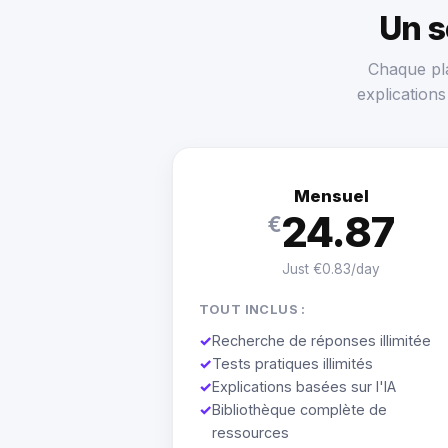
Un 
Chaque pla
explication
Mensuel
24.87
€
Just €0.83/day
TOUT INCLUS :
✓
Recherche de réponses illimitée
✓
Tests pratiques illimités
✓
Explications basées sur l'IA
✓
Bibliothèque complète de
ressources