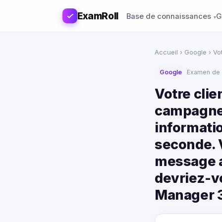
ExamRoll
Base de connaissances
G
Accueil
›
Google
› Vot
Google
Examen de 
Votre clie
campagne 
informatio
seconde. 
message a
devriez-v
Manager 