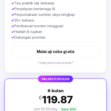
✓
Tes praktik tak terbatas
✓
Penjelasan bertenaga AI
✓
Perpustakaan sumber daya lengkap
✓
20+ bahasa
✓
Pembaruan konten mingguan
✓
Hadiah & rujukan
✓
Dukungan prioritas
Mulai uji coba gratis
Tidak perlu kartu kredit*
PALING POPULER
6 bulan
119.87
€
Just €0.66/day
Save 20%