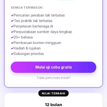
SEMUA TERMASUK:
✓
Pencarian jawaban tak terbatas
✓
Tes praktik tak terbatas
✓
Penjelasan bertenaga AI
✓
Perpustakaan sumber daya lengkap
✓
20+ bahasa
✓
Pembaruan konten mingguan
✓
Hadiah & rujukan
✓
Dukungan prioritas
Mulai uji coba gratis
Tidak perlu kartu kredit*
NILAI TERBAIK
12 bulan