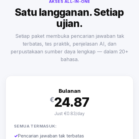
AKSES ALL-IN-ONE
Satu langganan. Setiap
ujian.
Setiap paket membuka pencarian jawaban tak
terbatas, tes praktik, penjelasan AI, dan
perpustakaan sumber daya lengkap — dalam 20+
bahasa.
Bulanan
24.87
€
Just €0.83/day
SEMUA TERMASUK:
✓
Pencarian jawaban tak terbatas