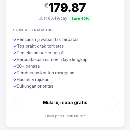
179.87
€
Just €0.49/day
Save 40%
SEMUA TERMASUK:
✓
Pencarian jawaban tak terbatas
✓
Tes praktik tak terbatas
✓
Penjelasan bertenaga AI
✓
Perpustakaan sumber daya lengkap
✓
20+ bahasa
✓
Pembaruan konten mingguan
✓
Hadiah & rujukan
✓
Dukungan prioritas
Mulai uji coba gratis
Tidak perlu kartu kredit*