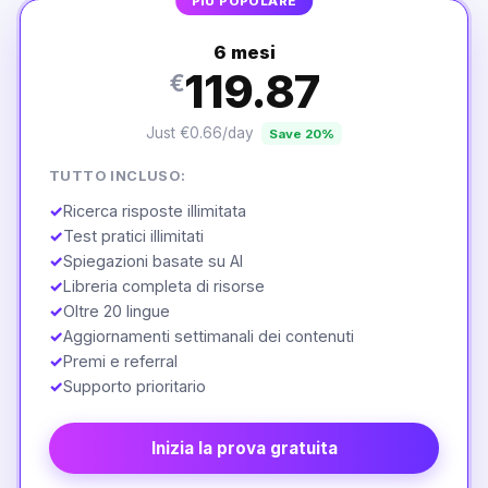
PIÙ POPOLARE
6 mesi
119.87
€
Just €0.66/day
Save 20%
TUTTO INCLUSO:
✓
Ricerca risposte illimitata
✓
Test pratici illimitati
✓
Spiegazioni basate su AI
✓
Libreria completa di risorse
✓
Oltre 20 lingue
✓
Aggiornamenti settimanali dei contenuti
✓
Premi e referral
✓
Supporto prioritario
Inizia la prova gratuita