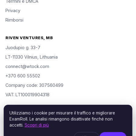
Termini e DMCA
Privacy
Rimborsi
RIVEN VENTURES, MB
Juodupio g. 33-7
LT-11330 Vilnius, Lithuania
connect@wtock.com
+370 600 55502
Company code: 307560499
VAT: LT100019904318
Utilizziamo i cookie per misurare il traffico e migliorare
ExamRoll. Le analisi rimangono disattivate finché non
© 2016–2026 Riven Ventures, MB. Tutti i diritti riservati. ExamRoll
accetti.
Scopri di più
is an independent study aid, not affiliated with or endorsed by
the certification vendors named; rights holders may request