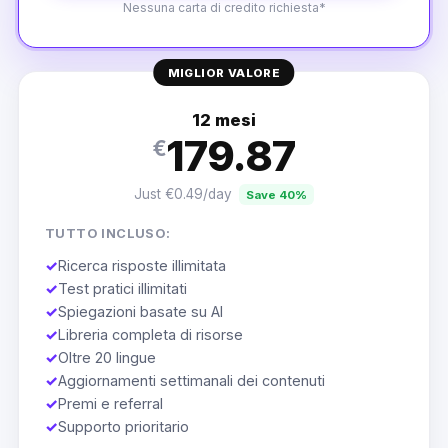
Nessuna carta di credito richiesta*
MIGLIOR VALORE
12 mesi
179.87
€
Just €0.49/day
Save 40%
TUTTO INCLUSO:
✓
Ricerca risposte illimitata
✓
Test pratici illimitati
✓
Spiegazioni basate su AI
✓
Libreria completa di risorse
✓
Oltre 20 lingue
✓
Aggiornamenti settimanali dei contenuti
✓
Premi e referral
✓
Supporto prioritario