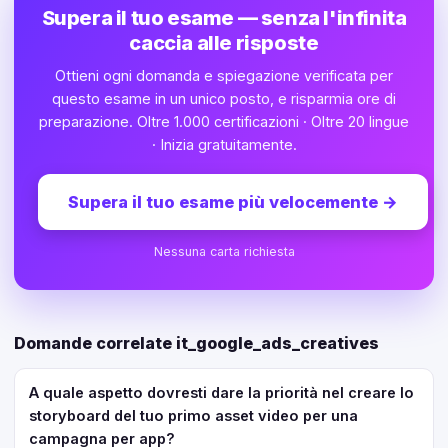
Supera il tuo esame — senza l'infinita
caccia alle risposte
Ottieni ogni domanda e spiegazione verificata per
questo esame in un unico posto, e risparmia ore di
preparazione. Oltre 1.000 certificazioni · Oltre 20 lingue
· Inizia gratuitamente.
Supera il tuo esame più velocemente
→
Nessuna carta richiesta
Domande correlate it_google_ads_creatives
A quale aspetto dovresti dare la priorità nel creare lo
storyboard del tuo primo asset video per una
campagna per app?