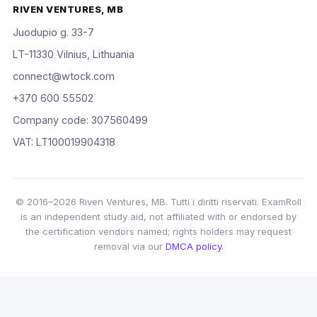
RIVEN VENTURES, MB
Juodupio g. 33-7
LT-11330 Vilnius, Lithuania
connect@wtock.com
+370 600 55502
Company code: 307560499
VAT: LT100019904318
© 2016–2026 Riven Ventures, MB. Tutti i diritti riservati. ExamRoll
is an independent study aid, not affiliated with or endorsed by
the certification vendors named; rights holders may request
removal via our
DMCA policy
.