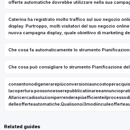
offerte automatiche dovrebbe utilizzare nella sua camp
Caterina ha registrato molto traffico sul suo negozio on
display. Purtroppo, molti visitatori del suo negozio onli
nuova campagna display, quale obiettivo di marketing dev
Che cosa fa automaticamente lo strumento Pianificazion
Che cosa può consigliare lo strumento Pianificazione de
consentonodigenerarepiùconversioniauncostoperacquisiz
lacopertura:possonoesserepubblicatiinareeannuncioprati
Allaricercadisoluzioniperrenderepiùefficienteilprocesso
delleofferteautomatiche.Qualisonoi3modiincuileoffertea
Related guides