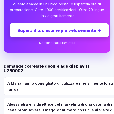
questo esame in un unico posto, e risparmia ore di
preparazione. Oltre 1.000 certificazioni · Oltre 20 lingue
· Inizia gratuitamente.
Supera il tuo esame più velocemente
→
Nessuna carta richiesta
Domande correlate google ads display IT
U250002
A Maria hanno consigliato di utilizzare mensilmente lo s
farlo?
Alessandra è la direttrice del marketing di una catena di 
deve promuovere il maggior numero possibile di visite di po