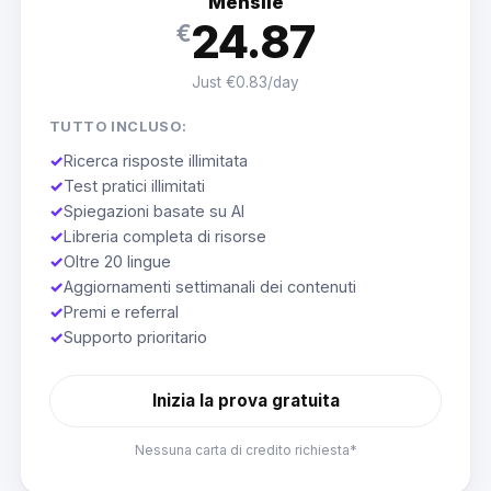
Mensile
24.87
€
Just €0.83/day
TUTTO INCLUSO:
✓
Ricerca risposte illimitata
✓
Test pratici illimitati
✓
Spiegazioni basate su AI
✓
Libreria completa di risorse
✓
Oltre 20 lingue
✓
Aggiornamenti settimanali dei contenuti
✓
Premi e referral
✓
Supporto prioritario
Inizia la prova gratuita
Nessuna carta di credito richiesta*