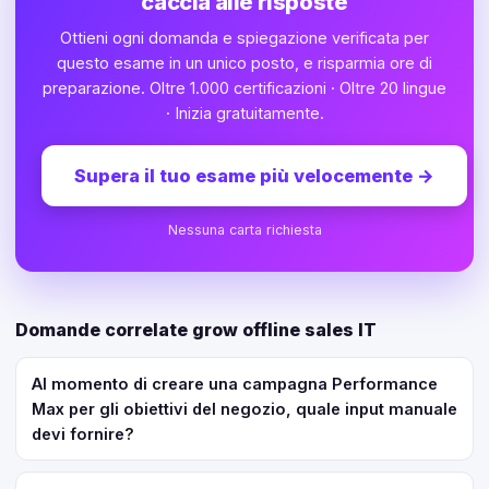
caccia alle risposte
Ottieni ogni domanda e spiegazione verificata per
questo esame in un unico posto, e risparmia ore di
preparazione. Oltre 1.000 certificazioni · Oltre 20 lingue
· Inizia gratuitamente.
Supera il tuo esame più velocemente
→
Nessuna carta richiesta
Domande correlate grow offline sales IT
Al momento di creare una campagna Performance
Max per gli obiettivi del negozio, quale input manuale
devi fornire?