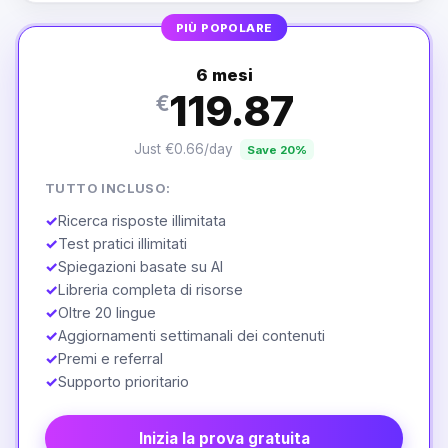
PIÙ POPOLARE
6 mesi
119.87
€
Just €0.66/day
Save 20%
TUTTO INCLUSO:
✓
Ricerca risposte illimitata
✓
Test pratici illimitati
✓
Spiegazioni basate su AI
✓
Libreria completa di risorse
✓
Oltre 20 lingue
✓
Aggiornamenti settimanali dei contenuti
✓
Premi e referral
✓
Supporto prioritario
Inizia la prova gratuita