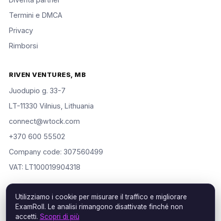
Termini e DMCA
Privacy
Rimborsi
RIVEN VENTURES, MB
Juodupio g. 33-7
LT-11330 Vilnius, Lithuania
connect@wtock.com
+370 600 55502
Company code: 307560499
VAT: LT100019904318
Utilizziamo i cookie per misurare il traffico e migliorare
ExamRoll. Le analisi rimangono disattivate finché non
© 2016–2026 Riven Ventures, MB. Tutti i diritti riservati. ExamRoll
accetti.
Scopri di più
is an independent study aid, not affiliated with or endorsed by