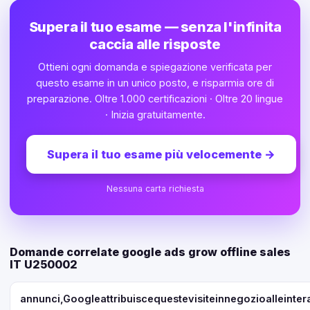
Supera il tuo esame — senza l'infinita
caccia alle risposte
Ottieni ogni domanda e spiegazione verificata per
questo esame in un unico posto, e risparmia ore di
preparazione. Oltre 1.000 certificazioni · Oltre 20 lingue
· Inizia gratuitamente.
Supera il tuo esame più velocemente
→
Nessuna carta richiesta
Domande correlate google ads grow offline sales
IT U250002
annunci,Googleattribuiscequestevisiteinnegozioalleinter