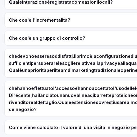
Qualeinterazioneèregistratacomeazionilocali?
Che cos'è l'incrementalità?
Che cos'è un gruppo di controllo?
chedevonoesseresoddisfatti.Ilprimoèlaconfigurazionediun'
sufficientipersuperarelesoglierelativeallaprivacyeallaqu
Qualèunaprioritàperilteamdimarketingtradizionaleoperin
chehannoeffettuatol'accessoehannoaccettatol'usodelle
Direcente,hailanciatounanuovalineadibarretteproteich
rivenditorealdettaglio.Qualeestensionedovrestiusarea
delnegozio?
Come viene calcolato il valore di una visita in negozio per