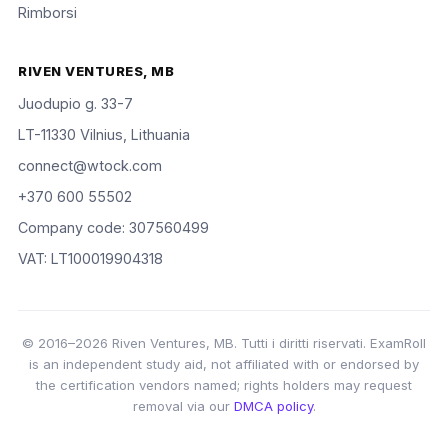
Rimborsi
RIVEN VENTURES, MB
Juodupio g. 33-7
LT-11330 Vilnius, Lithuania
connect@wtock.com
+370 600 55502
Company code: 307560499
VAT: LT100019904318
© 2016–2026 Riven Ventures, MB. Tutti i diritti riservati. ExamRoll
is an independent study aid, not affiliated with or endorsed by
the certification vendors named; rights holders may request
removal via our
DMCA policy
.