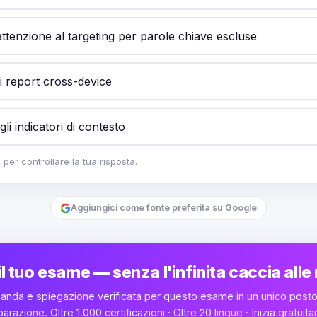
ttenzione al targeting per parole chiave escluse
 i report cross-device
gli indicatori di contesto
er controllare la tua risposta.
Aggiungici come fonte preferita su Google
l tuo esame — senza l'infinita caccia alle
anda e spiegazione verificata per questo esame in un unico posto
parazione. Oltre 1.000 certificazioni · Oltre 20 lingue · Inizia gratuit