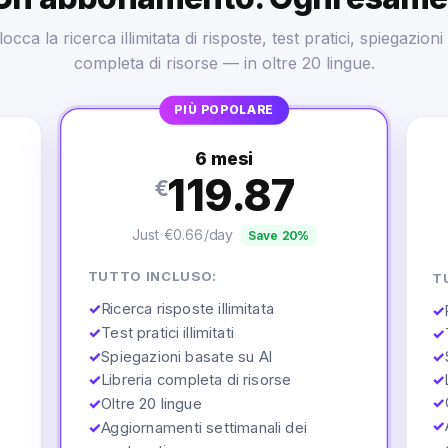
cca la ricerca illimitata di risposte, test pratici, spiegazioni 
completa di risorse — in oltre 20 lingue.
PIÙ POPOLARE
6 mesi
119.87
€
Just €0.66/day
Save 20%
TUTTO INCLUSO:
T
✓
Ricerca risposte illimitata
✓
✓
Test pratici illimitati
✓
✓
Spiegazioni basate su AI
✓
✓
Libreria completa di risorse
✓
✓
✓
Oltre 20 lingue
✓
✓
Aggiornamenti settimanali dei