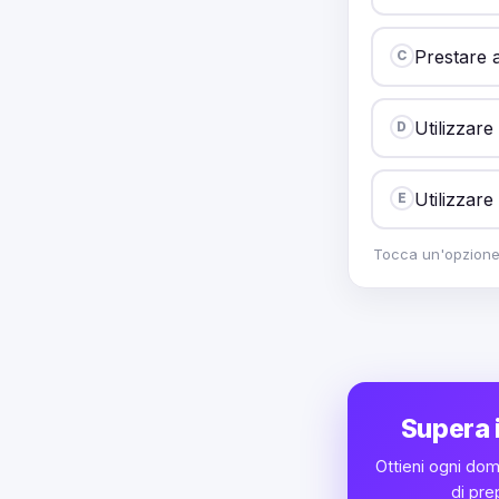
Prestare a
C
Utilizzare
D
Utilizzare 
E
Tocca un'opzione p
Supera i
Ottieni ogni dom
di pre