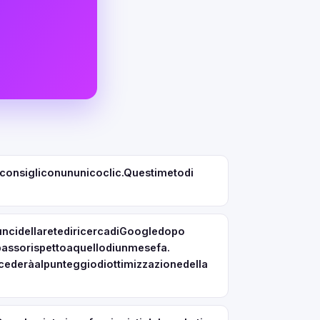
iiconsigliconununicoclic.Questimetodi
ncidellaretediricercadiGoogledopo
assorispettoaquellodiunmesefa.
cederàalpunteggiodiottimizzazionedella