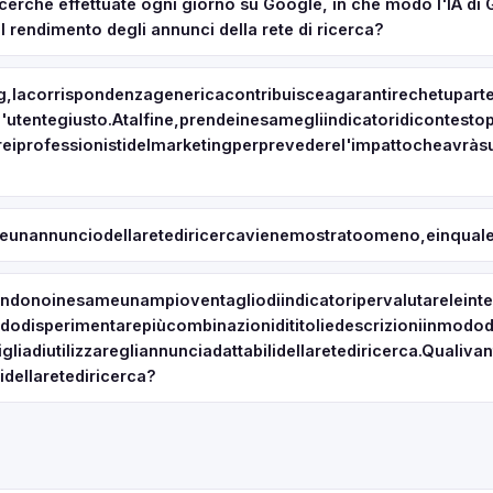
ricerche effettuate ogni giorno su Google, in che modo l'IA di 
l rendimento degli annunci della rete di ricerca?
,lacorrispondenzagenericacontribuisceagarantirechetupartec
l'utentegiusto.Atalfine,prendeinesamegliindicatoridicontest
iprofessionistidelmarketingperprevederel'impattocheavràsu
unannunciodellaretediricercavienemostratoomeno,einqualepos
ndonoinesameunampioventagliodiindicatoripervalutareleinten
odisperimentarepiùcombinazionidititoliedescrizioniinmododaot
gliadiutilizzaregliannunciadattabilidellaretediricerca.Qualivan
idellaretediricerca?