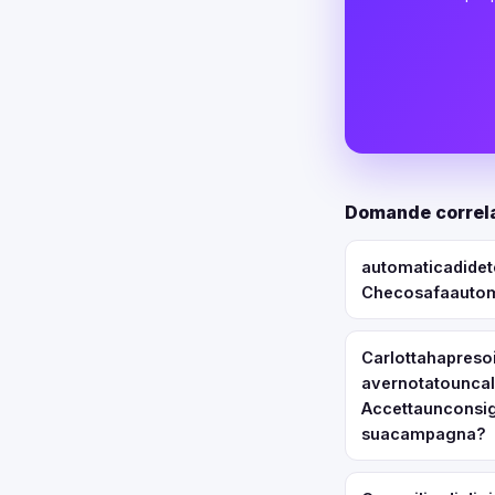
Domande correla
automaticadidete
Checosafaautom
Carlottahapreso
avernotatounca
Accettaunconsig
suacampagna?