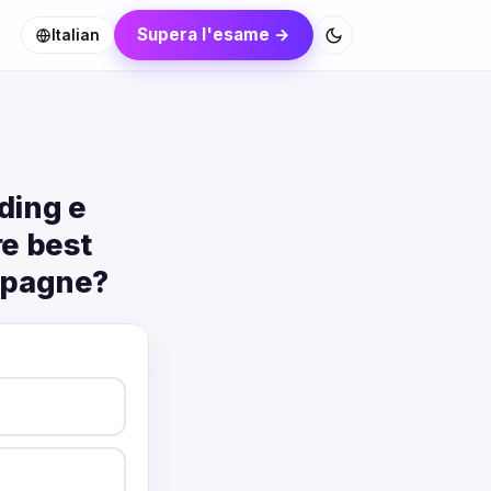
Supera l'esame →
Italian
ding e
re best
ampagne?