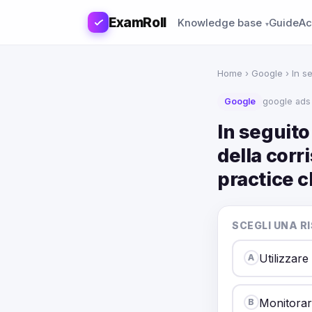
ExamRoll
Knowledge base
Guide
Ac
Home
›
Google
› In s
Google
google ads
In seguito
della corr
practice 
SCEGLI UNA R
Utilizzare 
A
Monitorare
B