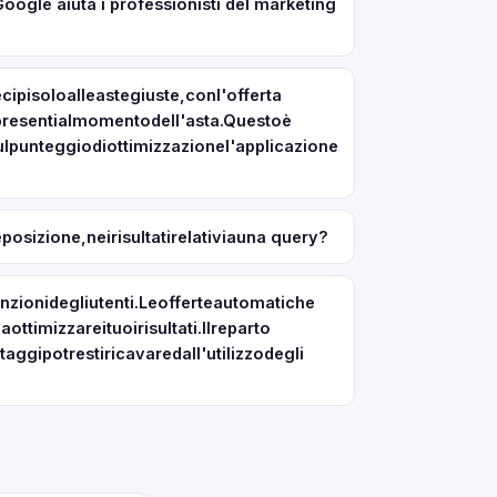
Google aiuta i professionisti del marketing
ipisoloalleastegiuste,conl'offerta
opresentialmomentodell'asta.Questoè
lpunteggiodiottimizzazionel'applicazione
izione,neirisultatirelativiauna query?
zionidegliutenti.Leofferteautomatiche
timizzareituoirisultati.Ilreparto
taggipotrestiricavaredall'utilizzodegli