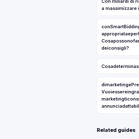
Con miliardi di 
a massimizzare i
conSmartBidding
appropriataeper
Cosapossonofare
deiconsigli?
Cosadeterminase
dimarketingePre
Vuoiessereingrad
marketingticonsi
annunciadattabil
Related guides