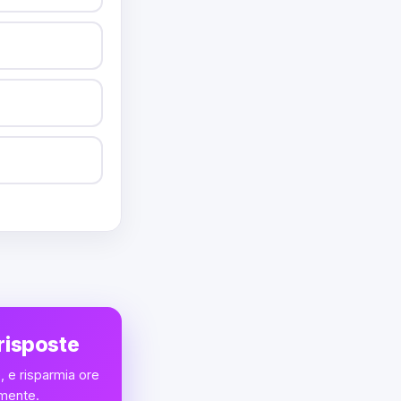
 risposte
, e risparmia ore
amente.