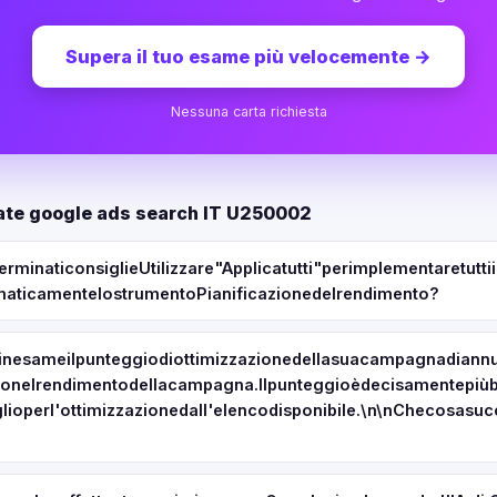
Supera il tuo esame più velocemente
→
Nessuna carta richiesta
te google ads search IT U250002
rminaticonsiglieUtilizzare"Applicatutti"perimplementaretutt
aticamentelostrumentoPianificazionedelrendimento?
inesameilpunteggiodiottimizzazionedellasuacampagnadiannu
lonelrendimentodellacampagna.Ilpunteggioèdecisamentepiùb
lioperl'ottimizzazionedall'elencodisponibile.\n\nChecosasuc