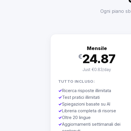
Ogni piano sblo
Mensile
24.87
€
Just €0.83/day
TUTTO INCLUSO:
✓
Ricerca risposte illimitata
✓
Test pratici illimitati
✓
Spiegazioni basate su AI
✓
Libreria completa di risorse
✓
Oltre 20 lingue
✓
Aggiornamenti settimanali dei
contenuti