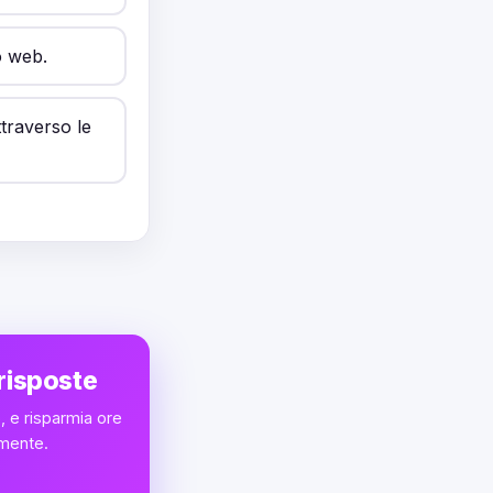
o web.
ttraverso le
 risposte
, e risparmia ore
amente.