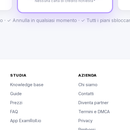
Nessuna carta di credito richiesta*
o · ✓ Annulla in qualsiasi momento · ✓ Tutti i piani sblocc
STUDIA
AZIENDA
Knowledge base
Chi siamo
Guide
Contatti
Prezzi
Diventa partner
FAQ
Termini e DMCA
App ExamRoll.io
Privacy
Rimborsi