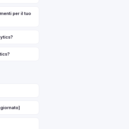
enti per il tuo
lytics?
tics?
ggiornato]