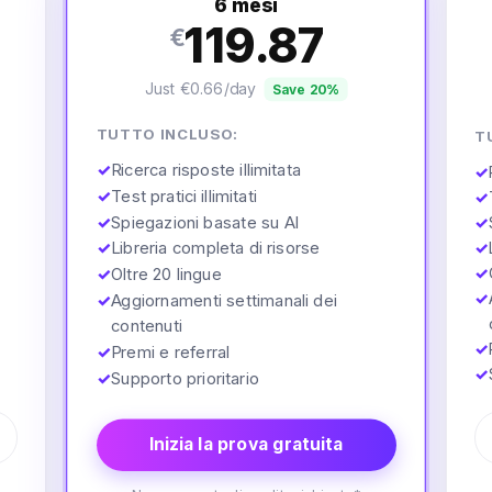
6 mesi
119.87
€
Just €0.66/day
Save 20%
TUTTO INCLUSO:
T
✓
Ricerca risposte illimitata
✓
✓
Test pratici illimitati
✓
✓
Spiegazioni basate su AI
✓
✓
Libreria completa di risorse
✓
✓
✓
Oltre 20 lingue
✓
✓
Aggiornamenti settimanali dei
contenuti
✓
✓
Premi e referral
✓
✓
Supporto prioritario
Inizia la prova gratuita