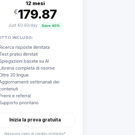
12 mesi
179.87
€
Just €0.49/day
Save 40%
UTTO INCLUSO:
Ricerca risposte illimitata
Test pratici illimitati
Spiegazioni basate su AI
Libreria completa di risorse
Oltre 20 lingue
Aggiornamenti settimanali dei
contenuti
Premi e referral
Supporto prioritario
Inizia la prova gratuita
Nessuna carta di credito richiesta*