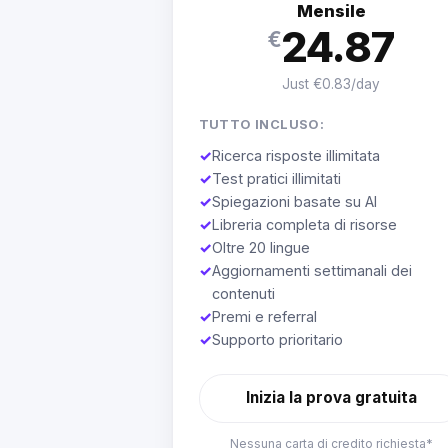
Mensile
24.87
€
Just €0.83/day
TUTTO INCLUSO:
✓
Ricerca risposte illimitata
✓
Test pratici illimitati
✓
Spiegazioni basate su AI
✓
Libreria completa di risorse
✓
Oltre 20 lingue
✓
Aggiornamenti settimanali dei
contenuti
✓
Premi e referral
✓
Supporto prioritario
Inizia la prova gratuita
Nessuna carta di credito richiesta*