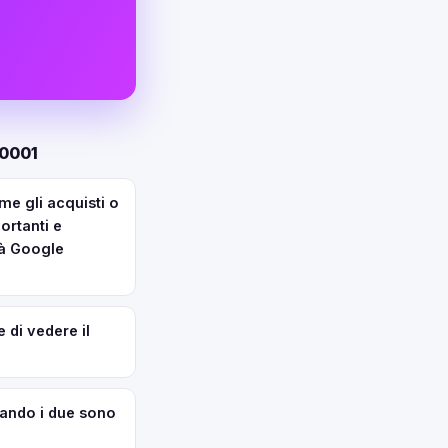
30001
me gli acquisti o
ortanti e
tà Google
e di vedere il
uando i due sono