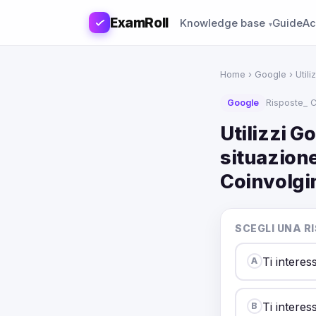
ExamRoll
Knowledge base
Guide
Ac
Home
›
Google
› Utili
Google
Risposte_ C
Utilizzi G
situazione
Coinvolg
SCEGLI UNA R
Ti interes
A
Ti interes
B