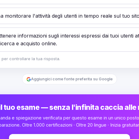
sa monitorare l'attività degli utenti in tempo reale sul tuo sit
ttenere informazioni sugli interessi espressi dai tuoi utenti a
 ricerca e acquisto online.
er controllare la tua risposta.
Aggiungici come fonte preferita su Google
l tuo esame — senza l'infinita caccia alle
anda e spiegazione verificata per questo esame in un unico posto
parazione. Oltre 1.000 certificazioni · Oltre 20 lingue · Inizia gratuit