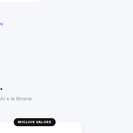
le
.
AI e la libreria
MIGLIOR VALORE