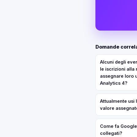
Domande correla
Alcuni degli eve
le iscrizioni al
assegnare loro u
Analytics 4?
Attualmente usi l
valore assegnato
Come fa Google A
collegati?