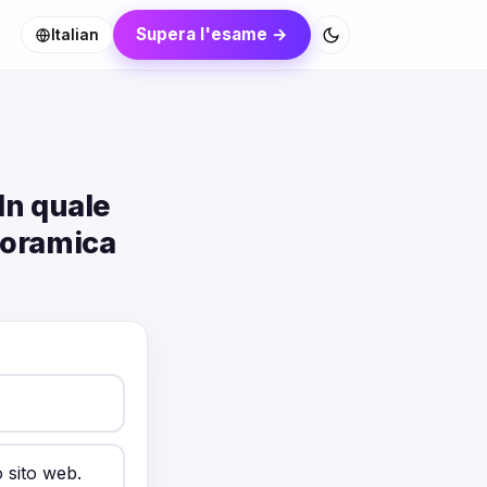
Supera l'esame →
Italian
 In quale
anoramica
o sito web.