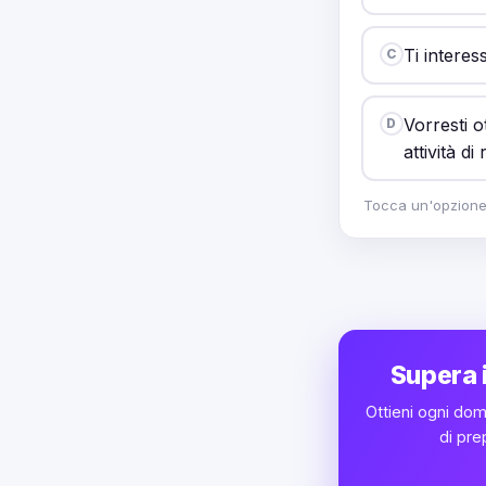
Ti interes
C
Vorresti o
D
attività di
Tocca un'opzione p
Supera i
Ottieni ogni dom
di pre