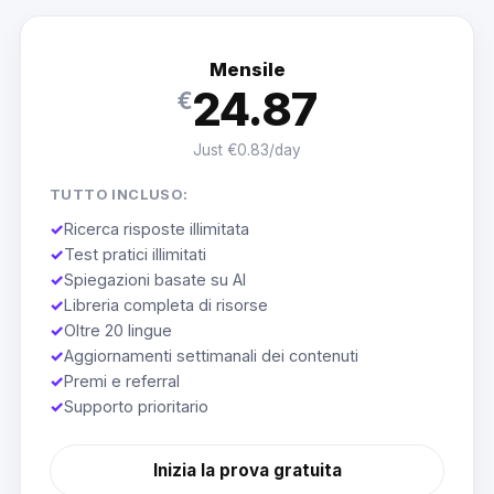
Mensile
24.87
€
Just €0.83/day
TUTTO INCLUSO:
✓
Ricerca risposte illimitata
✓
Test pratici illimitati
✓
Spiegazioni basate su AI
✓
Libreria completa di risorse
✓
Oltre 20 lingue
✓
Aggiornamenti settimanali dei contenuti
✓
Premi e referral
✓
Supporto prioritario
Inizia la prova gratuita