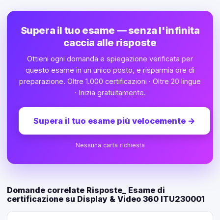
Supera il tuo esame — senza l'infinita
caccia alle risposte
Ottieni ogni domanda e spiegazione verificata per
questo esame in un unico posto, e risparmia ore di
preparazione. Oltre 1.000 certificazioni · Oltre 20 lingue
· Inizia gratuitamente.
Supera il tuo esame più velocemente
→
Nessuna carta richiesta
Domande correlate Risposte_ Esame di
certificazione su Display & Video 360 ITU230001