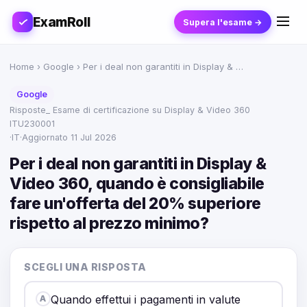
ExamRoll
Supera l'esame →
Home
›
Google
› Per i deal non garantiti in Display & …
Google
Risposte_ Esame di certificazione su Display & Video 360
ITU230001
·
IT
·
Aggiornato 11 Jul 2026
Per i deal non garantiti in Display &
Video 360, quando è consigliabile
fare un'offerta del 20% superiore
rispetto al prezzo minimo?
SCEGLI UNA RISPOSTA
Quando effettui i pagamenti in valute
A