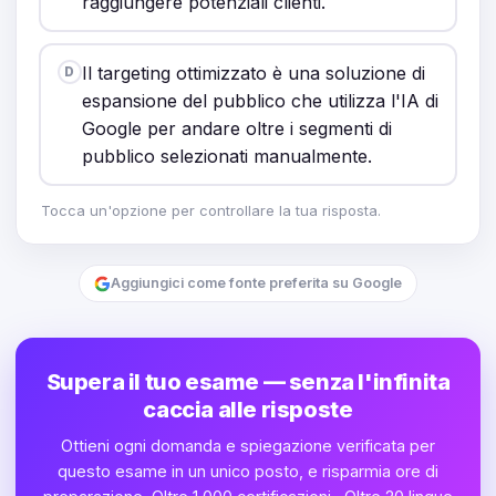
raggiungere potenziali clienti.
Il targeting ottimizzato è una soluzione di
D
espansione del pubblico che utilizza l'IA di
Google per andare oltre i segmenti di
pubblico selezionati manualmente.
Tocca un'opzione per controllare la tua risposta.
Aggiungici come fonte preferita su Google
Supera il tuo esame — senza l'infinita
caccia alle risposte
Ottieni ogni domanda e spiegazione verificata per
questo esame in un unico posto, e risparmia ore di