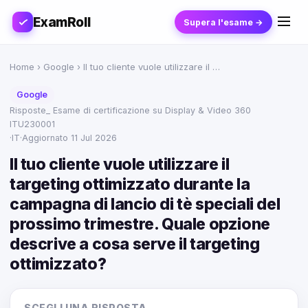
ExamRoll
Supera l'esame →
Home
›
Google
› Il tuo cliente vuole utilizzare il …
Google
Risposte_ Esame di certificazione su Display & Video 360
ITU230001
·
IT
·
Aggiornato 11 Jul 2026
Il tuo cliente vuole utilizzare il
targeting ottimizzato durante la
campagna di lancio di tè speciali del
prossimo trimestre. Quale opzione
descrive a cosa serve il targeting
ottimizzato?
SCEGLI UNA RISPOSTA