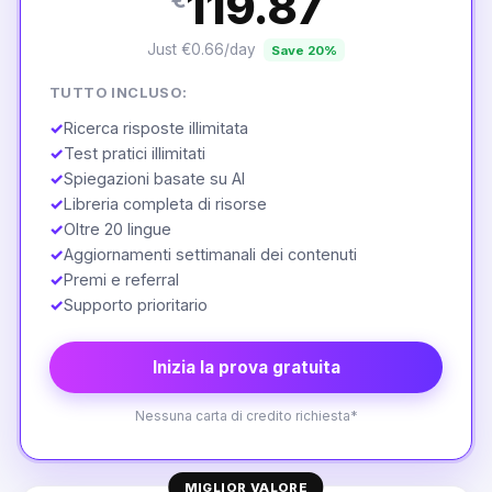
119.87
Just €0.66/day
Save 20%
TUTTO INCLUSO:
✓
Ricerca risposte illimitata
✓
Test pratici illimitati
✓
Spiegazioni basate su AI
✓
Libreria completa di risorse
✓
Oltre 20 lingue
✓
Aggiornamenti settimanali dei contenuti
✓
Premi e referral
✓
Supporto prioritario
Inizia la prova gratuita
Nessuna carta di credito richiesta*
MIGLIOR VALORE