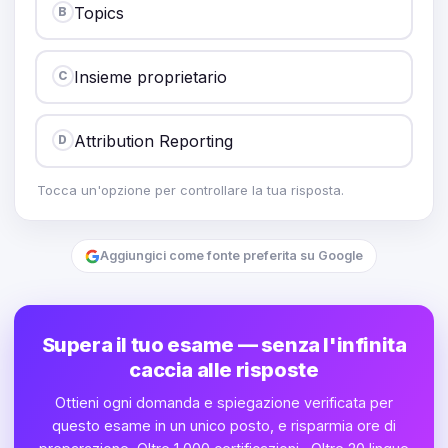
Topics
B
Insieme proprietario
C
Attribution Reporting
D
Tocca un'opzione per controllare la tua risposta.
Aggiungici come fonte preferita su Google
Supera il tuo esame — senza l'infinita
caccia alle risposte
Ottieni ogni domanda e spiegazione verificata per
questo esame in un unico posto, e risparmia ore di