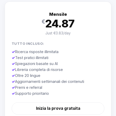
Mensile
24.87
€
Just €0.83/day
TUTTO INCLUSO:
✓
Ricerca risposte illimitata
✓
Test pratici illimitati
✓
Spiegazioni basate su AI
✓
Libreria completa di risorse
✓
Oltre 20 lingue
✓
Aggiornamenti settimanali dei contenuti
✓
Premi e referral
✓
Supporto prioritario
Inizia la prova gratuita