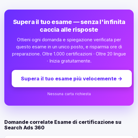
Supera il tuo esame — senza l'infinita
caccia alle risposte
Ottieni ogni domanda e spiegazione verificata per
questo esame in un unico posto, e risparmia ore di
preparazione. Oltre 1.000 certificazioni · Oltre 20 lingue
· Inizia gratuitamente.
Supera il tuo esame più velocemente
→
Nessuna carta richiesta
Domande correlate Esame di certificazione su
Search Ads 360