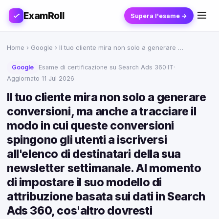
ExamRoll
Supera l'esame →
Home
›
Google
› Il tuo cliente mira non solo a generare …
Google
Esame di certificazione su Search Ads 360
·
IT
·
Aggiornato 11 Jul 2026
Il tuo cliente mira non solo a generare
conversioni, ma anche a tracciare il
modo in cui queste conversioni
spingono gli utenti a iscriversi
all'elenco di destinatari della sua
newsletter settimanale. Al momento
di impostare il suo modello di
attribuzione basata sui dati in Search
Ads 360, cos'altro dovresti