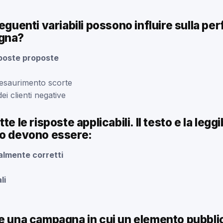
seguenti variabili possono influire sulla p
agna?
sposte proposte
 esaurimento scorte
ei clienti negative
te le risposte applicabili. Il testo e la leggib
io devono essere:
lmente corretti
li
e una campagna in cui un elemento pubblic