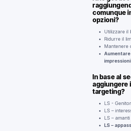
raggiungendo
comunque ins
opzioni?
Utilizzare i
Ridurre il l
Mantenere of
Aumentare i
impressioni
In base al s
aggiungere 
targeting?
LS - Genitori
LS – interes
LS – amanti 
LS – appass