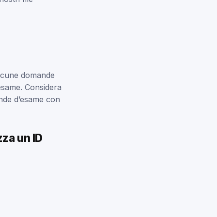
 alcune domande
l’esame. Considera
omande d’esame con
za un ID