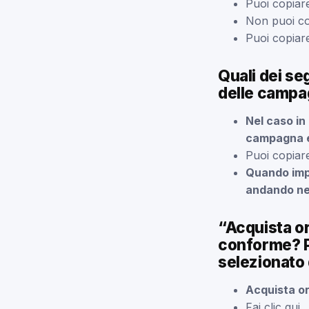
Puoi copiare
Non puoi cop
Puoi copiare
Quali dei se
delle camp
Nel caso in 
campagna es
Puoi copiare
Quando imp
andando nell
“Acquista or
conforme? P
selezionato 
Acquista o
Fai clic qui