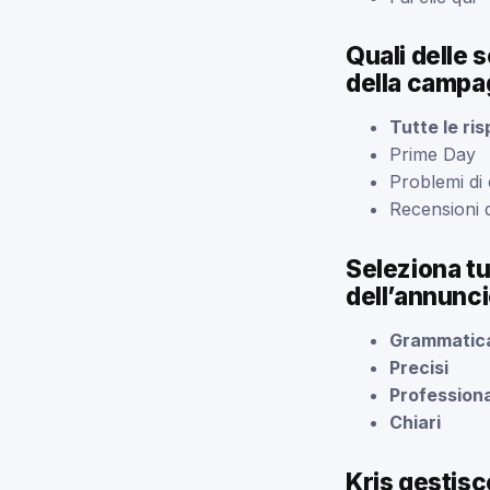
Quali delle 
della camp
Tutte le ri
Prime Day
Problemi di
Recensioni d
Seleziona tut
dell’annunc
Grammatica
Precisi
Professiona
Chiari
Kris gestisc