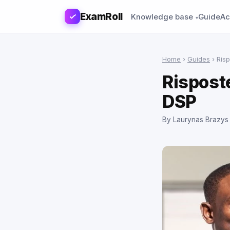
ExamRoll
Knowledge base
Guide
Ac
Home
›
Guides
›
Risp
Rispost
DSP
By Laurynas Brazys