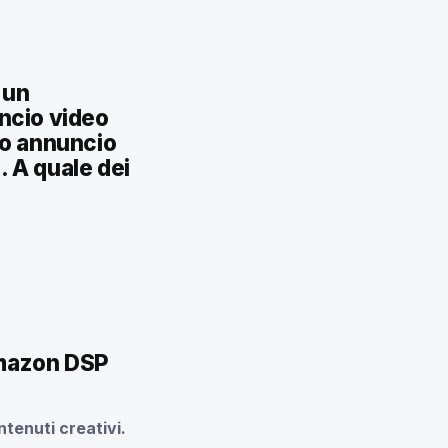
 un
uncio video
rimo annuncio
o. A quale dei
Amazon DSP
ntenuti creativi.