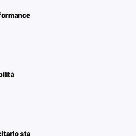
erformance
ilità
itario sta