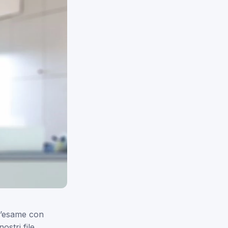
 d’esame con
ostri file