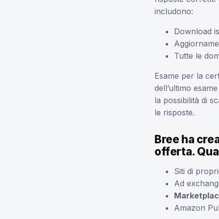
includono:
Download is
Aggiornamen
Tutte le dom
Esame per la cer
dell’ultimo esame
la possibilità di 
le risposte.
Bree ha cre
offerta. Qua
Siti di prop
Ad exchange
Marketplace
Amazon Pub