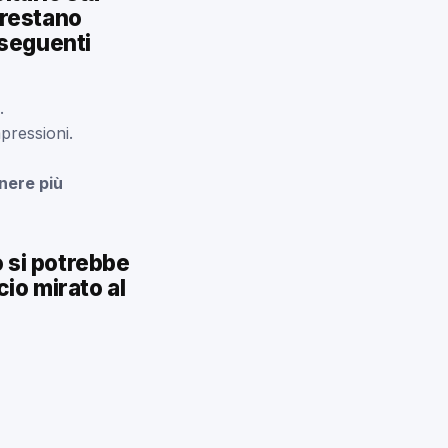
 restano
 seguenti
.
mpressioni.
enere più
o si potrebbe
io mirato al