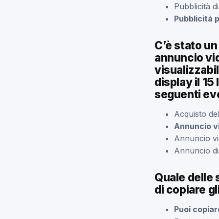
Pubblicità di
Pubblicità
C’è stato un 
annuncio vid
visualizzabil
display il 15
seguenti eve
Acquisto de
Annuncio vi
Annuncio vid
Annuncio dis
Quale delle 
di copiare gli
Puoi copiare