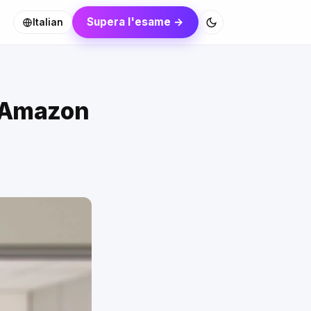
Supera l'esame →
Italian
e Amazon