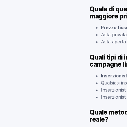
Quale di que
maggiore pri
Prezzo fiss
Asta privata
Asta aperta
Quali tipi d
campagne li
Inserzionis
Qualsiasi in
Inserzionis
Inserzionist
Quale metod
reale?