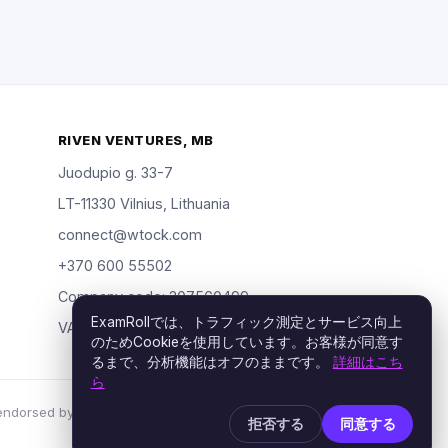
RIVEN VENTURES, MB
Juodupio g. 33-7
LT-11330 Vilnius, Lithuania
connect@wtock.com
+370 600 55502
Company code: 307560499
ExamRollでは、トラフィック測定とサービス向上
VAT: LT100019904318
のためCookieを使用しています。お客様が同意す
るまで、分析機能はオフのままです。
詳細はこち
ら
rsed by the certification vendors named; rights
拒否する
同意する