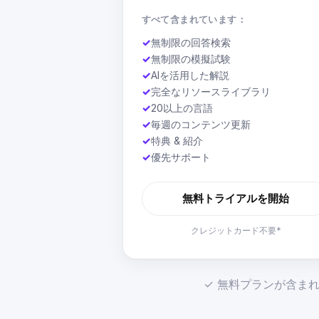
すべて含まれています：
✓
無制限の回答検索
✓
無制限の模擬試験
✓
AIを活用した解説
✓
完全なリソースライブラリ
✓
20以上の言語
✓
毎週のコンテンツ更新
✓
特典 & 紹介
✓
優先サポート
無料トライアルを開始
クレジットカード不要*
✓ 無料プランが含まれ