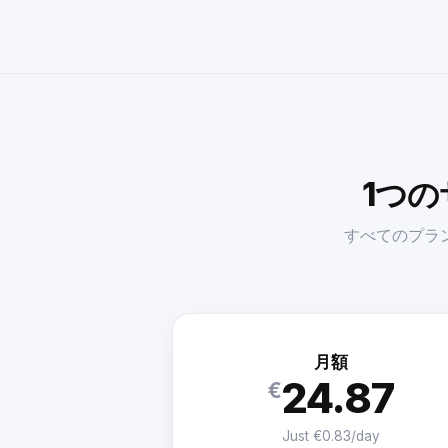
1つ
すべてのプラ
月額
24.87
€
Just €0.83/day