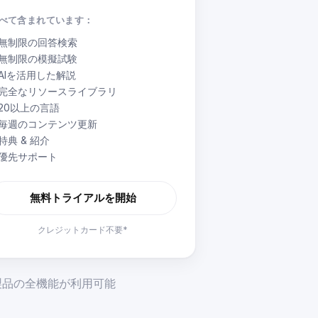
べて含まれています：
無制限の回答検索
無制限の模擬試験
AIを活用した解説
完全なリソースライブラリ
20以上の言語
毎週のコンテンツ更新
特典 & 紹介
優先サポート
無料トライアルを開始
クレジットカード不要*
で製品の全機能が利用可能