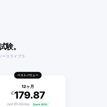
試験。
ソースライブラ
ベストバリュー
12ヶ月
179.87
€
Just €0.49/day
Save 40%