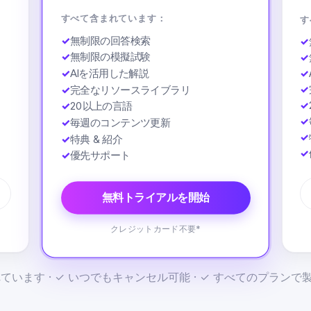
すべて含まれています：
す
✓
無制限の回答検索
✓
✓
無制限の模擬試験
✓
✓
AIを活用した解説
✓
✓
✓
完全なリソースライブラリ
✓
✓
20以上の言語
✓
✓
毎週のコンテンツ更新
✓
✓
特典 & 紹介
✓
✓
優先サポート
無料トライアルを開始
クレジットカード不要*
ています · ✓ いつでもキャンセル可能 · ✓ すべてのプラン