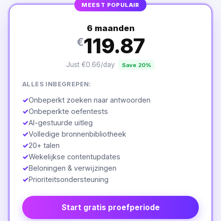
MEEST POPULAIR
6 maanden
119.87
€
Just €0.66/day
Save 20%
ALLES INBEGREPEN:
✓
Onbeperkt zoeken naar antwoorden
✓
Onbeperkte oefentests
✓
AI-gestuurde uitleg
✓
Volledige bronnenbibliotheek
✓
20+ talen
✓
Wekelijkse contentupdates
✓
Beloningen & verwijzingen
✓
Prioriteitsondersteuning
Start gratis proefperiode