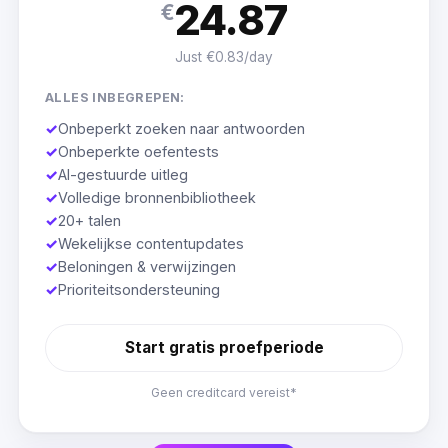
24.87
€
Just €0.83/day
ALLES INBEGREPEN:
✓
Onbeperkt zoeken naar antwoorden
✓
Onbeperkte oefentests
✓
AI-gestuurde uitleg
✓
Volledige bronnenbibliotheek
✓
20+ talen
✓
Wekelijkse contentupdates
✓
Beloningen & verwijzingen
✓
Prioriteitsondersteuning
Start gratis proefperiode
Geen creditcard vereist*