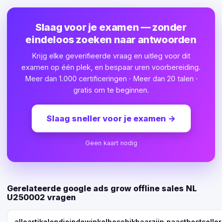
Slaag voor je examen — zonder
eindeloos zoeken naar antwoorden
Krijg elke geverifieerde vraag en uitleg voor dit
examen op één plek, en bespaar uren voorbereiding.
Meer dan 1.000 certificeringen · Meer dan 20 talen ·
gratis om te beginnen.
Slaag sneller voor je examen
→
Geen kaart nodig
Gerelateerde google ads grow offline sales NL
U250002 vragen
alleartikelendieindewinkelbeschikbaarzijn,naastbestsell