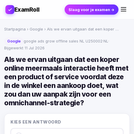
ExamRoll
Slaag voor je examen →
Startpagina
›
Google
› Als we ervan uitgaan dat een koper …
Google
google ads grow offline sales NL U250002
·
NL
·
Bijgewerkt 11 Jul 2026
Als we ervan uitgaan dat een koper
online meermaals interactie heeft met
een product of service voordat deze
in de winkel een aankoop doet, wat
zou dan uw aanpak zijn voor een
omnichannel-strategie?
KIES EEN ANTWOORD