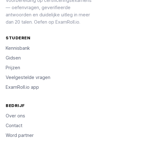
Voorbereiding op certificeringsexamens
— oefenvragen, geverifieerde
antwoorden en duidelijke uitleg in meer
dan 20 talen. Oefen op ExamRoll.io.
STUDEREN
Kennisbank
Gidsen
Prijzen
Veelgestelde vragen
ExamRoll.io app
BEDRIJF
Over ons
Contact
Word partner