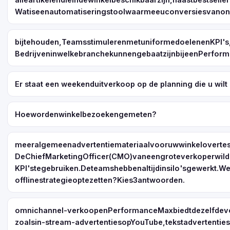
Watiseenautomatiseringstoolwaarmeeuconversiesvanonli
bijtehouden,TeamsstimulerenmetuniformedoelenenKPI's
BedrijveninwelkebranchekunnengebaatzijnbijeenPerfo
Er staat een weekenduitverkoop op de planning die u wil
Hoewordenwinkelbezoekengemeten?
meeralgemeenadvertentiemateriaalvooruwwinkelovertesc
DeChiefMarketingOfficer(CMO)vaneengroteverkoperwilde
KPI'stegebruiken.Deteamshebbenaltijdinsilo'sgewerkt.
offlinestrategieoptezetten?Kies3antwoorden.
omnichannel-verkoopenPerformanceMaxbiedtdezelfdevoo
zoalsin-stream-advertentiesopYouTube,tekstadvertenties