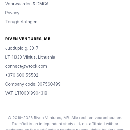
Voorwaarden & DMCA
Privacy
Terugbetalingen
RIVEN VENTURES, MB
Juodupio g. 33-7
LT-11330 Vilnius, Lithuania
connect@wtock.com
+370 600 55502
Company code: 307560499
VAT: LT100019904318
© 2016–2026 Riven Ventures, MB. Alle rechten voorbehouden.
ExamRoll is an independent study aid, not affiliated with or
endorsed by the certification vendors named; rights holders may