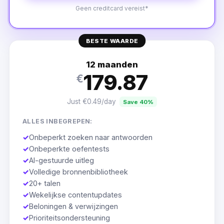
Geen creditcard vereist*
BESTE WAARDE
12 maanden
179.87
€
Just €0.49/day
Save 40%
ALLES INBEGREPEN:
✓
Onbeperkt zoeken naar antwoorden
✓
Onbeperkte oefentests
✓
AI-gestuurde uitleg
✓
Volledige bronnenbibliotheek
✓
20+ talen
✓
Wekelijkse contentupdates
✓
Beloningen & verwijzingen
✓
Prioriteitsondersteuning