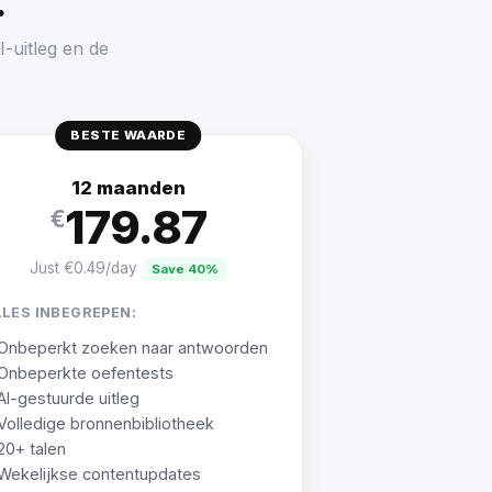
.
-uitleg en de
BESTE WAARDE
12 maanden
179.87
€
Just €0.49/day
Save 40%
LLES INBEGREPEN:
Onbeperkt zoeken naar antwoorden
Onbeperkte oefentests
AI-gestuurde uitleg
Volledige bronnenbibliotheek
20+ talen
Wekelijkse contentupdates