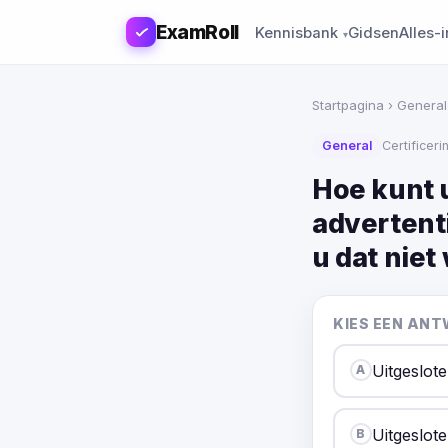
ExamRoll
Kennisbank
Gidsen
Alles-
Startpagina
›
General
General
Certificer
Hoe kunt 
adverten
u dat niet 
KIES EEN AN
Uitgeslot
A
Uitgeslot
B