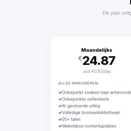
Elk plan ont
Maandelijks
24.87
€
Just €0.83/day
ALLES INBEGREPEN:
✓
Onbeperkt zoeken naar antwoord
✓
Onbeperkte oefentests
✓
AI-gestuurde uitleg
✓
Volledige bronnenbibliotheek
✓
20+ talen
✓
Wekelijkse contentupdates