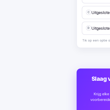
Uitgeslot
C
Uitgeslot
D
Tik op een optie 
Slaag 
Krijg elk
voorbereidi