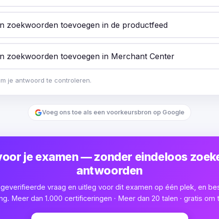
en zoekwoorden toevoegen in de productfeed
en zoekwoorden toevoegen in Merchant Center
om je antwoord te controleren.
Voeg ons toe als een voorkeursbron op Google
voor je examen — zonder eindeloos zoek
antwoorden
e geverifieerde vraag en uitleg voor dit examen op één plek, en be
ng. Meer dan 1.000 certificeringen · Meer dan 20 talen · gratis om 