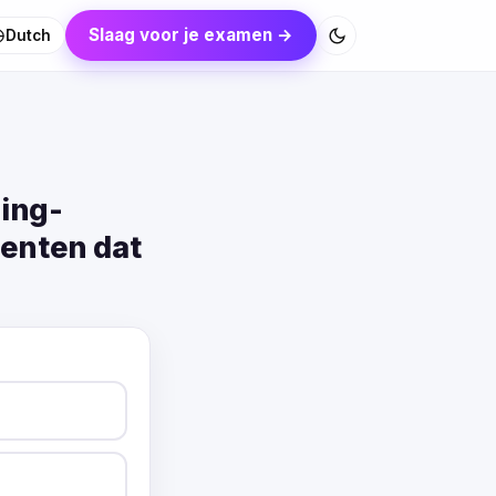
Slaag voor je examen →
Dutch
ing-
enten dat