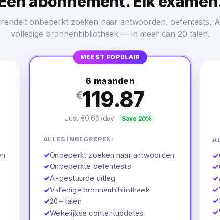
Eén abonnement. Elk examen
grendelt onbeperkt zoeken naar antwoorden, oefentests, AI
volledige bronnenbibliotheek — in meer dan 20 talen.
MEEST POPULAIR
6 maanden
119.87
€
Just €0.66/day
Save 20%
ALLES INBEGREPEN:
A
✓
Onbeperkt zoeken naar antwoorden
en
✓
✓
Onbeperkte oefentests
✓
✓
AI-gestuurde uitleg
✓
✓
✓
Volledige bronnenbibliotheek
✓
✓
20+ talen
✓
✓
Wekelijkse contentupdates