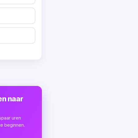
en naar
spaar uren
te beginnen.