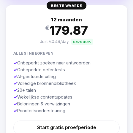
BESTE WAARDE
12 maanden
179.87
€
Just €0.49/day
Save 40%
ALLES INBEGREPEN:
✓
Onbeperkt zoeken naar antwoorden
✓
Onbeperkte oefentests
✓
AI-gestuurde uitleg
✓
Volledige bronnenbibliotheek
✓
20+ talen
✓
Wekelijkse contentupdates
✓
Beloningen & verwijzingen
✓
Prioriteitsondersteuning
Start gratis proefperiode