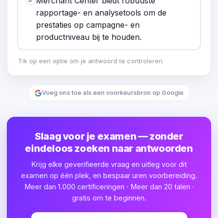
Merchant Center biedt robuuste
rapportage- en analysetools om de
prestaties op campagne- en
productniveau bij te houden.
Tik op een optie om je antwoord te controleren.
Voeg ons toe als een voorkeursbron op Google
Slaag voor je examen — zonder
eindeloos zoeken naar antwoorden
Krijg elke geverifieerde vraag en uitleg voor dit
examen op één plek, en bespaar uren voorbereiding.
Meer dan 1.000 certificeringen · Meer dan 20 talen ·
gratis om te beginnen.