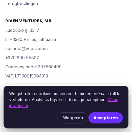
Terugbetalingen
RIVEN VENTURES, MB
Juodupio g. 33-7
LT-11330 Vilnius, Lithuania
connect@wtock.com
+370 600 55502
Company code: 307560499
VAT: LT100019904318
We gebruiken cookies om verkeer te meten en ExamRoll te
verbeteren. Analytics blijven uit totdat je accepteert.
Meer
© 2016–2026 Riven Ventures, MB. Alle rechten voorbehouden.
informatie
ExamRoll is an independent study aid, not affiliated with or
endorsed by the certification vendors named; rights holders may
Weigeren
Accepteren
request removal via our
DMCA policy
.