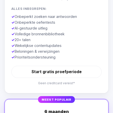
ALLES INBEGREPEN:
✓
Onbeperkt zoeken naar antwoorden
✓
Onbeperkte oefentests
✓
AI-gestuurde uitleg
✓
Volledige bronnenbibliotheek
✓
20+ talen
✓
Wekelijkse contentupdates
✓
Beloningen & verwijzingen
✓
Prioriteitsondersteuning
Start gratis proefperiode
Geen creditcard vereist*
MEEST POPULAIR
6 maanden