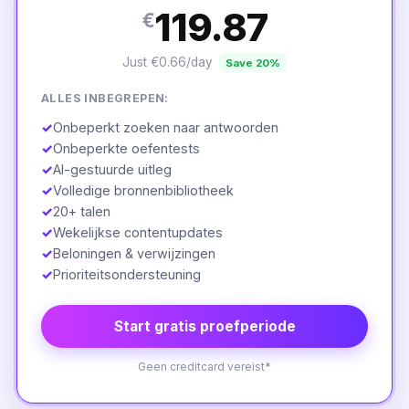
119.87
€
Just €0.66/day
Save 20%
ALLES INBEGREPEN:
✓
Onbeperkt zoeken naar antwoorden
✓
Onbeperkte oefentests
✓
AI-gestuurde uitleg
✓
Volledige bronnenbibliotheek
✓
20+ talen
✓
Wekelijkse contentupdates
✓
Beloningen & verwijzingen
✓
Prioriteitsondersteuning
Start gratis proefperiode
Geen creditcard vereist*