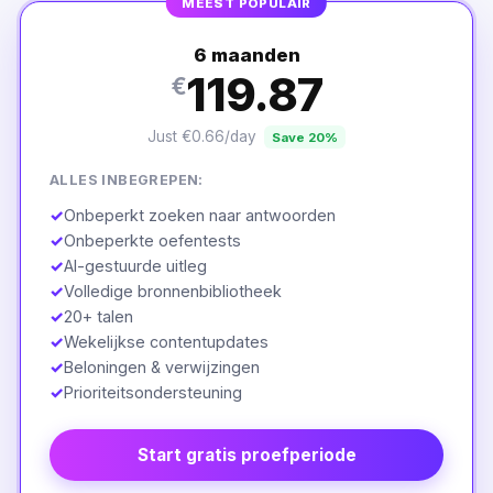
MEEST POPULAIR
6 maanden
119.87
€
Just €0.66/day
Save 20%
ALLES INBEGREPEN:
✓
Onbeperkt zoeken naar antwoorden
✓
Onbeperkte oefentests
✓
AI-gestuurde uitleg
✓
Volledige bronnenbibliotheek
✓
20+ talen
✓
Wekelijkse contentupdates
✓
Beloningen & verwijzingen
✓
Prioriteitsondersteuning
Start gratis proefperiode