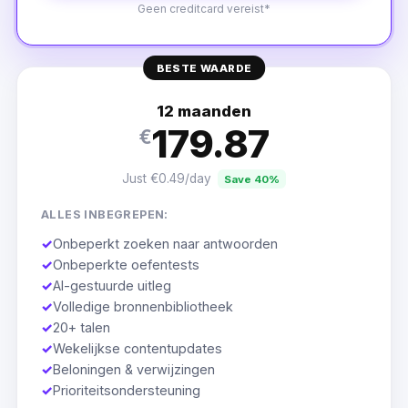
Geen creditcard vereist*
BESTE WAARDE
12 maanden
179.87
€
Just €0.49/day
Save 40%
ALLES INBEGREPEN:
✓
Onbeperkt zoeken naar antwoorden
✓
Onbeperkte oefentests
✓
AI-gestuurde uitleg
✓
Volledige bronnenbibliotheek
✓
20+ talen
✓
Wekelijkse contentupdates
✓
Beloningen & verwijzingen
✓
Prioriteitsondersteuning