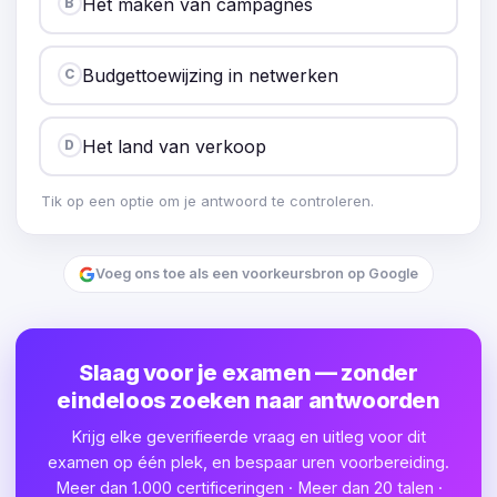
Het maken van campagnes
B
Budgettoewijzing in netwerken
C
Het land van verkoop
D
Tik op een optie om je antwoord te controleren.
Voeg ons toe als een voorkeursbron op Google
Slaag voor je examen — zonder
eindeloos zoeken naar antwoorden
Krijg elke geverifieerde vraag en uitleg voor dit
examen op één plek, en bespaar uren voorbereiding.
Meer dan 1.000 certificeringen · Meer dan 20 talen ·