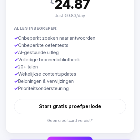
24.87
€
Just €0.83/day
ALLES INBEGREPEN:
✓
Onbeperkt zoeken naar antwoorden
✓
Onbeperkte oefentests
✓
AI-gestuurde uitleg
✓
Volledige bronnenbibliotheek
✓
20+ talen
✓
Wekelijkse contentupdates
✓
Beloningen & verwijzingen
✓
Prioriteitsondersteuning
Start gratis proefperiode
Geen creditcard vereist*