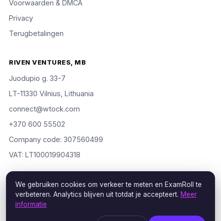
Voorwaarden & DMCA
Privacy
Terugbetalingen
RIVEN VENTURES, MB
Juodupio g. 33-7
LT-11330 Vilnius, Lithuania
connect@wtock.com
+370 600 55502
Company code: 307560499
VAT: LT100019904318
We gebruiken cookies om verkeer te meten en ExamRoll te
verbeteren. Analytics blijven uit totdat je accepteert.
Meer
© 2016–2026 Riven Ventures, MB. Alle rechten voorbehouden.
informatie
ExamRoll is an independent study aid, not affiliated with or
endorsed by the certification vendors named; rights holders may