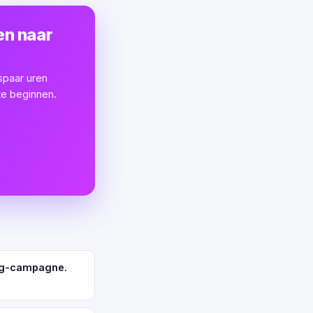
en naar
spaar uren
te beginnen.
ing-campagne.