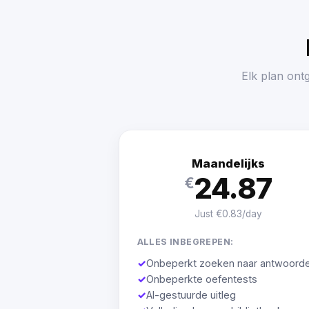
Elk plan ont
Maandelijks
24.87
€
Just €0.83/day
ALLES INBEGREPEN:
✓
Onbeperkt zoeken naar antwoord
✓
Onbeperkte oefentests
✓
AI-gestuurde uitleg