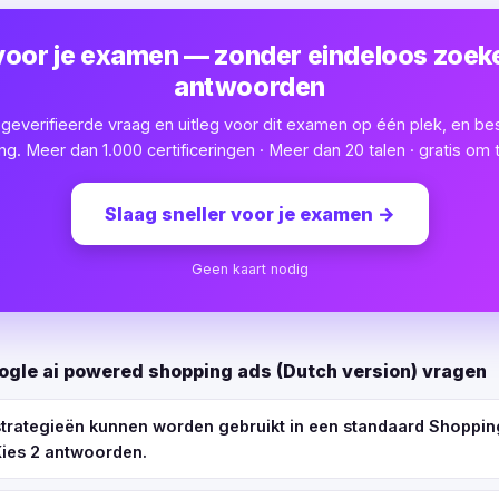
voor je examen — zonder eindeloos zoek
antwoorden
e geverifieerde vraag en uitleg voor dit examen op één plek, en be
ng. Meer dan 1.000 certificeringen · Meer dan 20 talen · gratis om 
Slaag sneller voor je examen
→
Geen kaart nodig
ogle ai powered shopping ads (Dutch version) vragen
strategieën kunnen worden gebruikt in een standaard Shopp
Kies 2 antwoorden.