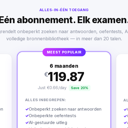
ALLES-IN-ÉÉN TOEGANG
Eén abonnement. Elk examen
grendelt onbeperkt zoeken naar antwoorden, oefentests, AI
volledige bronnenbibliotheek — in meer dan 20 talen.
MEEST POPULAIR
6 maanden
119.87
€
Just €0.66/day
Save 20%
ALLES INBEGREPEN:
A
✓
Onbeperkt zoeken naar antwoorden
en
✓
✓
Onbeperkte oefentests
✓
✓
AI-gestuurde uitleg
✓