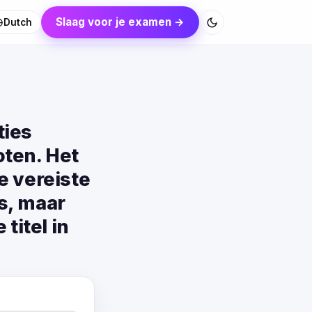
Slaag voor je examen →
Dutch
ties
oten. Het
e vereiste
s, maar
titel in