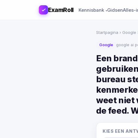
ExamRoll
Kennisbank
Gidsen
Alles-
Startpagina
›
Google
Google
google ai 
Een brand
gebruiken
bureau st
kenmerken
weet niet 
de feed. 
KIES EEN AN