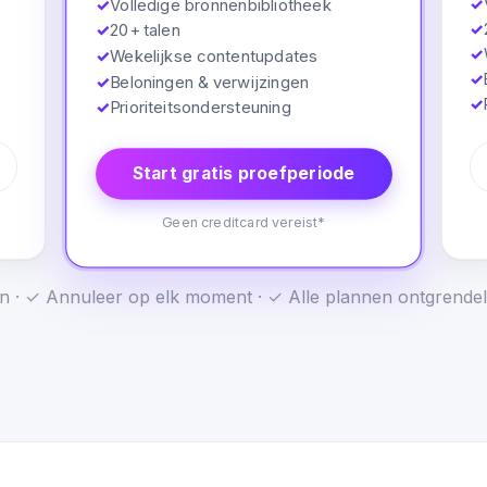
✓
✓
Volledige bronnenbibliotheek
✓
✓
20+ talen
✓
✓
Wekelijkse contentupdates
✓
✓
Beloningen & verwijzingen
✓
✓
Prioriteitsondersteuning
Start gratis proefperiode
Geen creditcard vereist*
n · ✓ Annuleer op elk moment · ✓ Alle plannen ontgrendel