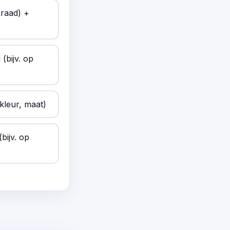
rraad) +
(bijv. op
kleur, maat)
bijv. op