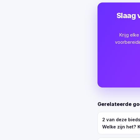
Slaag 
Krijg elk
voorbereidi
Gerelateerde go
2 van deze bied
Welke zijn het? 