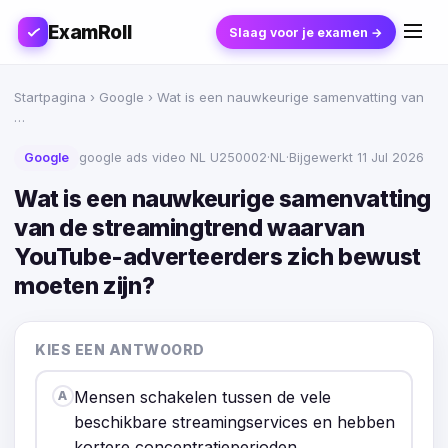
ExamRoll
Slaag voor je examen →
Startpagina
›
Google
› Wat is een nauwkeurige samenvatting van
…
Google
google ads video NL U250002
·
NL
·
Bijgewerkt 11 Jul 2026
Wat is een nauwkeurige samenvatting
van de streamingtrend waarvan
YouTube-adverteerders zich bewust
moeten zijn?
KIES EEN ANTWOORD
Mensen schakelen tussen de vele
A
beschikbare streamingservices en hebben
kortere concentratieperioden.