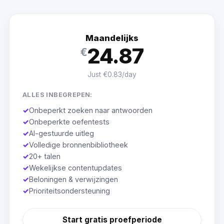
Maandelijks
24.87
€
Just €0.83/day
ALLES INBEGREPEN:
✓
Onbeperkt zoeken naar antwoorden
✓
Onbeperkte oefentests
✓
AI-gestuurde uitleg
✓
Volledige bronnenbibliotheek
✓
20+ talen
✓
Wekelijkse contentupdates
✓
Beloningen & verwijzingen
✓
Prioriteitsondersteuning
Start gratis proefperiode