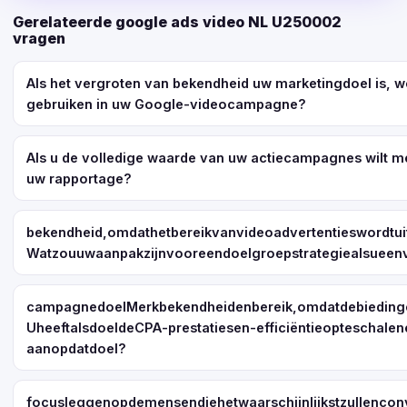
Gerelateerde google ads video NL U250002
vragen
Als het vergroten van bekendheid uw marketingdoel is, 
gebruiken in uw Google-videocampagne?
Als u de volledige waarde van uw actiecampagnes wilt m
uw rapportage?
bekendheid,omdathetbereikvanvideoadvertentieswordtu
Watzouuwaanpakzijnvooreendoelgroepstrategiealsueenv
campagnedoelMerkbekendheidenbereik,omdatdebiedin
UheeftalsdoeldeCPA-prestatiesen-efficiëntieopteschal
aanopdatdoel?
focusleggenopdemensendiehetwaarschijnlijkstzullencon