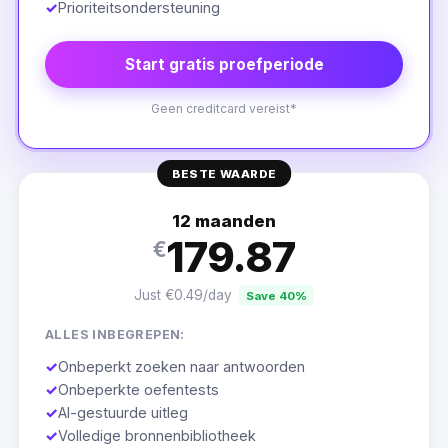
✓
Prioriteitsondersteuning
Start gratis proefperiode
Geen creditcard vereist*
BESTE WAARDE
12 maanden
179.87
€
Just €0.49/day
Save 40%
ALLES INBEGREPEN:
✓
Onbeperkt zoeken naar antwoorden
✓
Onbeperkte oefentests
✓
AI-gestuurde uitleg
✓
Volledige bronnenbibliotheek