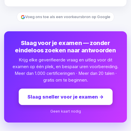
Voeg ons toe als een voorkeursbron op Google
Slaag voor je examen — zonder
eindeloos zoeken naar antwoorden
Krijg elke geverifieerde vraag en uitleg voor dit
examen op één plek, en bespaar uren voorbereiding.
Meer dan 1.000 certificeringen · Meer dan 20 talen ·
gratis om te beginnen.
Slaag sneller voor je examen
→
Geen kaart nodig