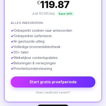
119.87
€
Just €0.66/day
Save 20%
ALLES INBEGREPEN:
✓
Onbeperkt zoeken naar antwoorden
✓
Onbeperkte oefentests
✓
AI-gestuurde uitleg
✓
Volledige bronnenbibliotheek
✓
20+ talen
✓
Wekelijkse contentupdates
✓
Beloningen & verwijzingen
✓
Prioriteitsondersteuning
Start gratis proefperiode
Geen creditcard vereist*