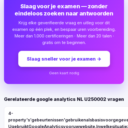
Slaag voor je examen — zonder
eindeloos zoeken naar antwoorden
Krijg elke geverifieerde vraag en uitleg voor dit
examen op één plek, en bespaar uren voorbereiding.
Meer dan 1.000 certificeringen · Meer dan 20 talen ·
gratis om te beginnen.
Slaag sneller voor je examen
→
Geen kaart nodig
Gerelateerde google analytics NL U250002 vragen
4-
property's'gebeurtenissen'gebruikenalsbasisvoorgegeve
UgebruiktGoogleAnalyticsvooruwwebsite.Inwelkesituati