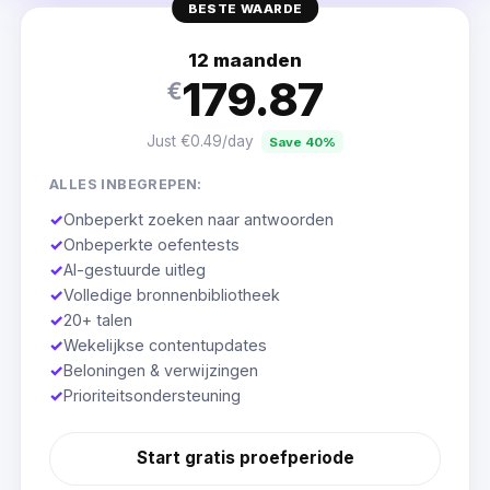
BESTE WAARDE
12 maanden
179.87
€
Just €0.49/day
Save 40%
ALLES INBEGREPEN:
✓
Onbeperkt zoeken naar antwoorden
✓
Onbeperkte oefentests
✓
AI-gestuurde uitleg
✓
Volledige bronnenbibliotheek
✓
20+ talen
✓
Wekelijkse contentupdates
✓
Beloningen & verwijzingen
✓
Prioriteitsondersteuning
Start gratis proefperiode