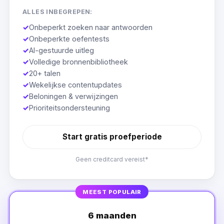
ALLES INBEGREPEN:
✓
Onbeperkt zoeken naar antwoorden
✓
Onbeperkte oefentests
✓
AI-gestuurde uitleg
✓
Volledige bronnenbibliotheek
✓
20+ talen
✓
Wekelijkse contentupdates
✓
Beloningen & verwijzingen
✓
Prioriteitsondersteuning
Start gratis proefperiode
Geen creditcard vereist*
MEEST POPULAIR
6 maanden