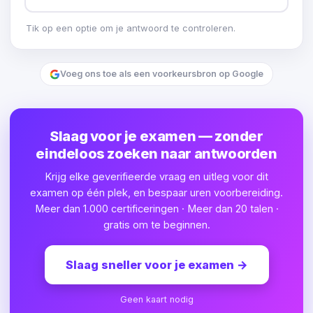
Tik op een optie om je antwoord te controleren.
Voeg ons toe als een voorkeursbron op Google
Slaag voor je examen — zonder
eindeloos zoeken naar antwoorden
Krijg elke geverifieerde vraag en uitleg voor dit
examen op één plek, en bespaar uren voorbereiding.
Meer dan 1.000 certificeringen · Meer dan 20 talen ·
gratis om te beginnen.
Slaag sneller voor je examen
→
Geen kaart nodig