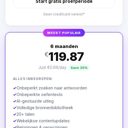
Start gratis proefperiode
Geen creditcard vereist*
MEEST POPULAIR
6 maanden
119.87
€
Just €0.66/day
Save 20%
ALLES INBEGREPEN:
✓
Onbeperkt zoeken naar antwoorden
✓
Onbeperkte oefentests
✓
AI-gestuurde uitleg
✓
Volledige bronnenbibliotheek
✓
20+ talen
✓
Wekelijkse contentupdates
✓
Beloningen & verwijzingen