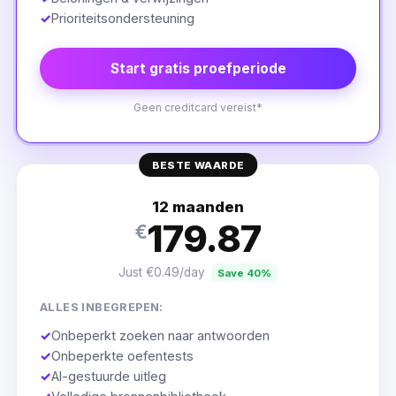
✓
Prioriteitsondersteuning
Start gratis proefperiode
Geen creditcard vereist*
BESTE WAARDE
12 maanden
179.87
€
Just €0.49/day
Save 40%
ALLES INBEGREPEN:
✓
Onbeperkt zoeken naar antwoorden
✓
Onbeperkte oefentests
✓
AI-gestuurde uitleg