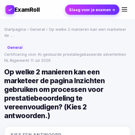
ExamRoll
Slaag voor je examen →
Startpagina
›
General
› Op welke 2 manieren kan een marketeer
de …
General
Certificering voor AI-gestuurde prestatiegebaseerde advertenties
·
NL
·
Bijgewerkt 11 Jul 2026
Op welke 2 manieren kan een
marketeer de pagina Inzichten
gebruiken om processen voor
prestatiebeoordeling te
vereenvoudigen? (Kies 2
antwoorden.)
KIES EEN ANTWOORD