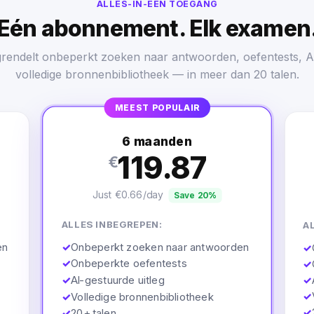
ALLES-IN-ÉÉN TOEGANG
Eén abonnement. Elk examen
grendelt onbeperkt zoeken naar antwoorden, oefentests, AI
volledige bronnenbibliotheek — in meer dan 20 talen.
MEEST POPULAIR
6 maanden
119.87
€
Just €0.66/day
Save 20%
ALLES INBEGREPEN:
A
✓
Onbeperkt zoeken naar antwoorden
en
✓
✓
Onbeperkte oefentests
✓
✓
AI-gestuurde uitleg
✓
✓
✓
Volledige bronnenbibliotheek
✓
✓
20+ talen