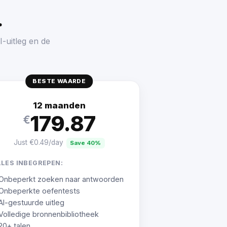
.
-uitleg en de
BESTE WAARDE
12 maanden
179.87
€
Just €0.49/day
Save 40%
LLES INBEGREPEN:
Onbeperkt zoeken naar antwoorden
Onbeperkte oefentests
AI-gestuurde uitleg
Volledige bronnenbibliotheek
20+ talen