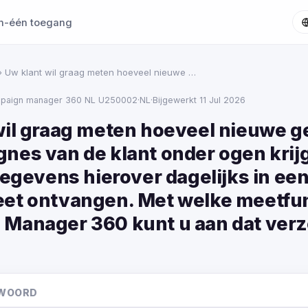
in-één toegang
› Uw klant wil graag meten hoeveel nieuwe …
mpaign manager 360 NL U250002
·
NL
·
Bijgewerkt 11 Jul 2026
wil graag meten hoeveel nieuwe g
nes van de klant onder ogen krij
gegevens hierover dagelijks in ee
et ontvangen. Met welke meetfun
Manager 360 kunt u aan dat ver
TWOORD