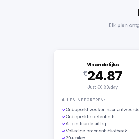
Elk plan ont
Maandelijks
24.87
€
Just €0.83/day
ALLES INBEGREPEN:
✓
Onbeperkt zoeken naar antwoord
✓
Onbeperkte oefentests
✓
AI-gestuurde uitleg
✓
Volledige bronnenbibliotheek
✓
20+ talen