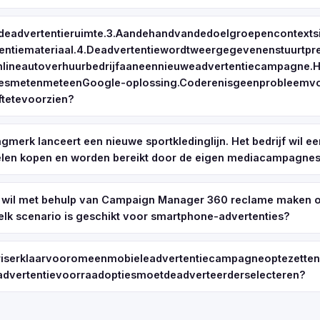
rdeadvertentieruimte.3.Aandehandvandedoelgroepencontex
tentiemateriaal.4.Deadvertentiewordtweergegevenenstuurtp
lineautoverhuurbedrijfaaneennieuweadvertentiecampagne.
iesmetenmeteenGoogle-oplossing.Coderenisgeenprobleemvoo
tetevoorzien?
ngmerk lanceert een nieuwe sportkledinglijn. Het bedrijf wil 
kelen kopen en worden bereikt door de eigen mediacampagnes
wil met behulp van Campaign Manager 360 reclame maken o
lk scenario is geschikt voor smartphone-advertenties?
riserklaarvooromeenmobieleadvertentiecampagneoptezette
advertentievoorraadoptiesmoetdeadverteerderselecteren?