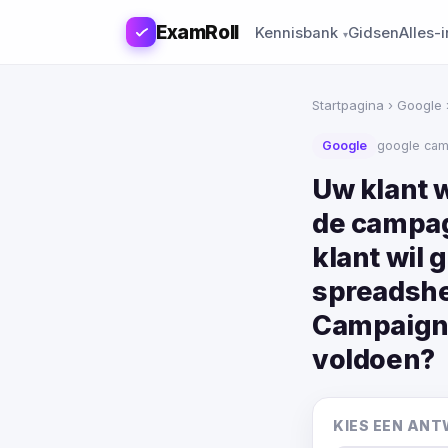
ExamRoll
Kennisbank
Gidsen
Alles-
Startpagina
›
Google
Google
google ca
Uw klant 
de campag
klant wil 
spreadshe
Campaign 
voldoen?
KIES EEN AN