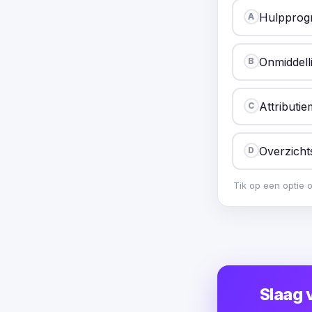
Hulpprog
A
Onmiddell
B
Attributie
C
Overzich
D
Tik op een optie 
Slaag 