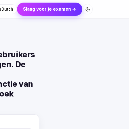
Slaag voor je examen →
Dutch
ebruikers
gen. De
n
ctie van
zoek