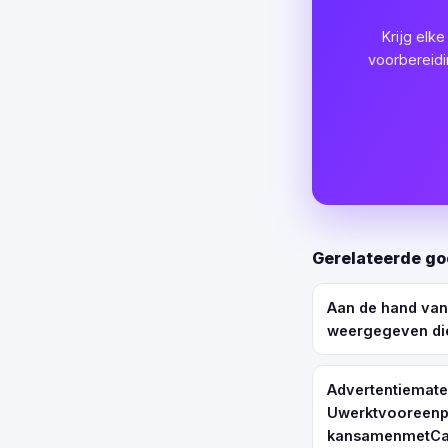
Krijg elk
voorbereidi
Gerelateerde g
Aan de hand van 
weergegeven die
Advertentiemate
Uwerktvooreenp
kansamenmetCam