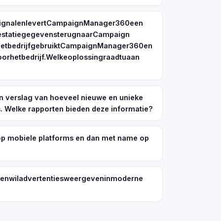
tsignalenlevertCampaignManager360een
restatiegegevensterugnaarCampaign
HetbedrijfgebruiktCampaignManager360en
rhetbedrijf.Welkeoplossingraadtuaan
een verslag van hoeveel nieuwe en unieke
. Welke rapporten bieden deze informatie?
p mobiele platforms en dan met name op
nenwiladvertentiesweergeveninmoderne