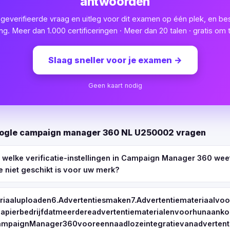
antwoorden
e geverifieerde vraag en uitleg voor dit examen op één plek, en be
ng. Meer dan 1.000 certificeringen · Meer dan 20 talen · gratis om 
Slaag sneller voor je examen
→
Geen kaart nodig
oogle campaign manager 360 NL U250002 vragen
welke verificatie-instellingen in Campaign Manager 360 weet
 niet geschikt is voor uw merk?
riaaluploaden6.Advertentiesmaken7.Advertentiemateriaalvoo
apierbedrijfdatmeerdereadvertentiematerialenvoorhunaan
paignManager360vooreennaadlozeintegratievanadvertenti