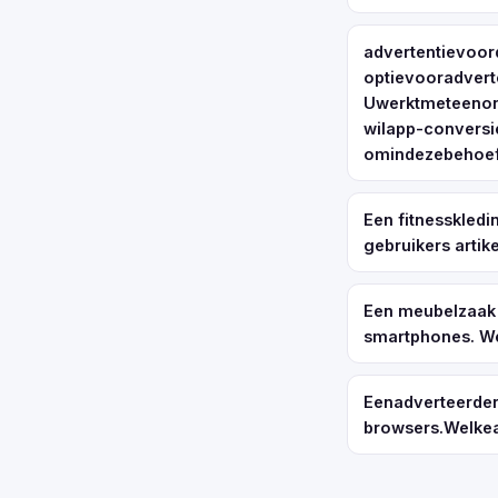
advertentievoo
optievooradver
Uwerktmeteenon
wilapp-convers
omindezebehoef
Een fitnesskledi
gebruikers arti
Een meubelzaak 
smartphones. We
Eenadverteerde
browsers.Welke