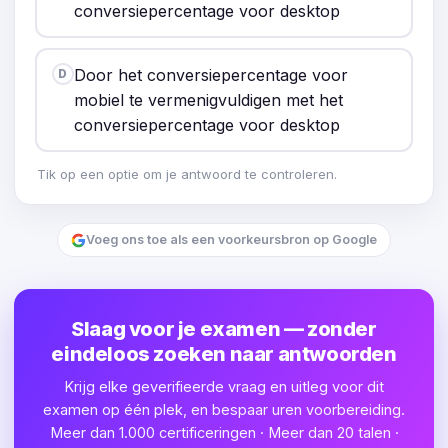
conversiepercentage voor desktop
Door het conversiepercentage voor
D
mobiel te vermenigvuldigen met het
conversiepercentage voor desktop
Tik op een optie om je antwoord te controleren.
Voeg ons toe als een voorkeursbron op Google
Slaag voor je examen — zonder
eindeloos zoeken naar antwoorden
Krijg elke geverifieerde vraag en uitleg voor dit
examen op één plek, en bespaar uren voorbereiding.
Meer dan 1.000 certificeringen · Meer dan 20 talen ·