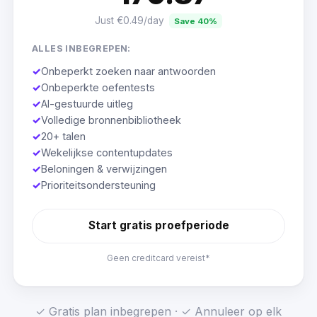
Just €0.49/day
Save 40%
ALLES INBEGREPEN:
✓
Onbeperkt zoeken naar antwoorden
✓
Onbeperkte oefentests
✓
AI-gestuurde uitleg
✓
Volledige bronnenbibliotheek
✓
20+ talen
✓
Wekelijkse contentupdates
✓
Beloningen & verwijzingen
✓
Prioriteitsondersteuning
Start gratis proefperiode
Geen creditcard vereist*
✓ Gratis plan inbegrepen · ✓ Annuleer op elk