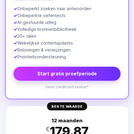
✓
Onbeperkt zoeken naar antwoorden
✓
Onbeperkte oefentests
✓
AI-gestuurde uitleg
✓
Volledige bronnenbibliotheek
✓
20+ talen
✓
Wekelijkse contentupdates
✓
Beloningen & verwijzingen
✓
Prioriteitsondersteuning
Start gratis proefperiode
Geen creditcard vereist*
BESTE WAARDE
12 maanden
179.87
€