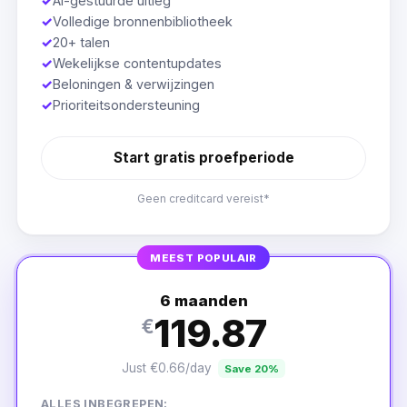
✓
AI-gestuurde uitleg
✓
Volledige bronnenbibliotheek
✓
20+ talen
✓
Wekelijkse contentupdates
✓
Beloningen & verwijzingen
✓
Prioriteitsondersteuning
Start gratis proefperiode
Geen creditcard vereist*
MEEST POPULAIR
6 maanden
119.87
€
Just €0.66/day
Save 20%
ALLES INBEGREPEN: