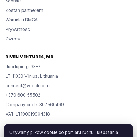
Kontakt
Zostań partnerem
Warunki i DMCA
Prywatność
Zwroty
RIVEN VENTURES, MB
Juodupio g. 33-7
LT-11330 Vilnius, Lithuania
connect@wtock.com
+370 600 55502
Company code: 307560499
VAT: LT100019904318
Używamy plików cookie do pomiaru ruchu i ulepszania