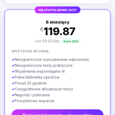
NAJPOPULARNIEJSZY
6 miesięcy
119.87
€
Just €0.66/day
Save 20%
WSZYSTKO W CENIE:
✓
Nieograniczone wyszukiwanie odpowiedzi
✓
Nieograniczone testy praktyczne
✓
Wyjaśnienia wspomagane AI
✓
Pełna biblioteka zasobów
✓
Ponad 20 języków
✓
Cotygodniowe aktualizacje treści
✓
Nagrody i polecenia
✓
Priorytetowe wsparcie