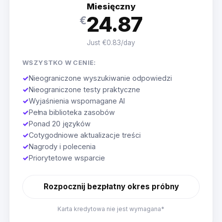
Miesięczny
24.87
€
Just €0.83/day
WSZYSTKO W CENIE:
✓
Nieograniczone wyszukiwanie odpowiedzi
✓
Nieograniczone testy praktyczne
✓
Wyjaśnienia wspomagane AI
✓
Pełna biblioteka zasobów
✓
Ponad 20 języków
✓
Cotygodniowe aktualizacje treści
✓
Nagrody i polecenia
✓
Priorytetowe wsparcie
Rozpocznij bezpłatny okres próbny
Karta kredytowa nie jest wymagana*