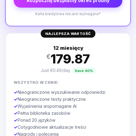
Rozpocznij bezpłatny okres próbny
Karta kredytowa nie jest wymagana*
NAJLEPSZA WARTOŚĆ
12 miesięcy
179.87
€
Just €0.49/day
Save 40%
WSZYSTKO W CENIE:
✓
Nieograniczone wyszukiwanie odpowiedzi
✓
Nieograniczone testy praktyczne
✓
Wyjaśnienia wspomagane AI
✓
Pełna biblioteka zasobów
✓
Ponad 20 języków
✓
Cotygodniowe aktualizacje treści
✓
Nagrody i polecenia