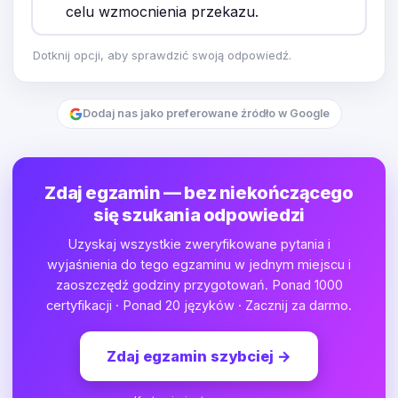
celu wzmocnienia przekazu.
Dotknij opcji, aby sprawdzić swoją odpowiedź.
Dodaj nas jako preferowane źródło w Google
Zdaj egzamin — bez niekończącego
się szukania odpowiedzi
Uzyskaj wszystkie zweryfikowane pytania i
wyjaśnienia do tego egzaminu w jednym miejscu i
zaoszczędź godziny przygotowań. Ponad 1000
certyfikacji · Ponad 20 języków · Zacznij za darmo.
Zdaj egzamin szybciej
→