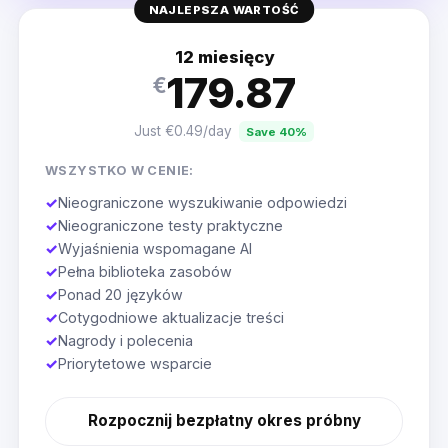
NAJLEPSZA WARTOŚĆ
12 miesięcy
179.87
€
Just €0.49/day
Save 40%
WSZYSTKO W CENIE:
✓
Nieograniczone wyszukiwanie odpowiedzi
✓
Nieograniczone testy praktyczne
✓
Wyjaśnienia wspomagane AI
✓
Pełna biblioteka zasobów
✓
Ponad 20 języków
✓
Cotygodniowe aktualizacje treści
✓
Nagrody i polecenia
✓
Priorytetowe wsparcie
Rozpocznij bezpłatny okres próbny