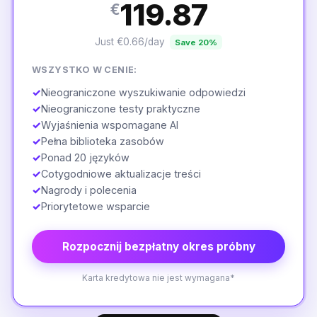
119.87
€
Just €0.66/day
Save 20%
WSZYSTKO W CENIE:
✓
Nieograniczone wyszukiwanie odpowiedzi
✓
Nieograniczone testy praktyczne
✓
Wyjaśnienia wspomagane AI
✓
Pełna biblioteka zasobów
✓
Ponad 20 języków
✓
Cotygodniowe aktualizacje treści
✓
Nagrody i polecenia
✓
Priorytetowe wsparcie
Rozpocznij bezpłatny okres próbny
Karta kredytowa nie jest wymagana*