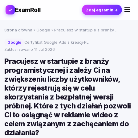
ExamRoll
Zdaj egzamin →
Strona główna
›
Google
› Pracujesz w startupie z branży …
Google
Certyfikat Google Ads z kreacji
·
PL
·
Zaktualizowano 11 Jul 2026
Pracujesz w startupie z branży
programistycznej i zależy Ci na
zwiększeniu liczby użytkowników,
którzy rejestrują się w celu
skorzystania z bezpłatnej wersji
próbnej. Które z tych działań pozwoli
Ci to osiągnąć w reklamie wideo z
celem związanym z zachęcaniem do
działania?