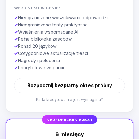
WSZYSTKO W CENIE:
✓
Nieograniczone wyszukiwanie odpowiedzi
✓
Nieograniczone testy praktyczne
✓
Wyjaśnienia wspomagane AI
✓
Pełna biblioteka zasobów
✓
Ponad 20 języków
✓
Cotygodniowe aktualizacje treści
✓
Nagrody i polecenia
✓
Priorytetowe wsparcie
Rozpocznij bezpłatny okres próbny
Karta kredytowa nie jest wymagana*
NAJPOPULARNIEJSZY
6 miesięcy