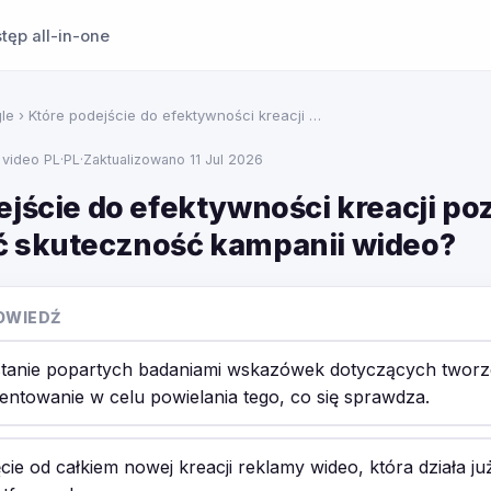
tęp all-in-one
le
› Które podejście do efektywności kreacji …
 video PL
·
PL
·
Zaktualizowano 11 Jul 2026
ejście do efektywności kreacji po
 skuteczność kampanii wideo?
OWIEDŹ
anie popartych badaniami wskazówek dotyczących tworzen
ntowanie w celu powielania tego, co się sprawdza.
ie od całkiem nowej kreacji reklamy wideo, która działa j