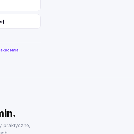
e]
a akademia
min.
y praktyczne,
ach.