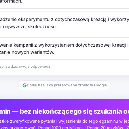
atformach.
dzenie eksperymentu z dotychczasową kreacją i wykorzy
o najwyższej skuteczności.
anie kampanii z wykorzystaniem dotychczasowej kreacji i
anie nowych wariantów.
y sprawdzić swoją odpowiedź.
Dodaj nas jako preferowane źródło w Google
min — bez niekończącego się szukania 
tkie zweryfikowane pytania i wyjaśnienia do tego egzaminu w je
iny przygotowań. Ponad 1000 certyfikacji · Ponad 20 języków · Z