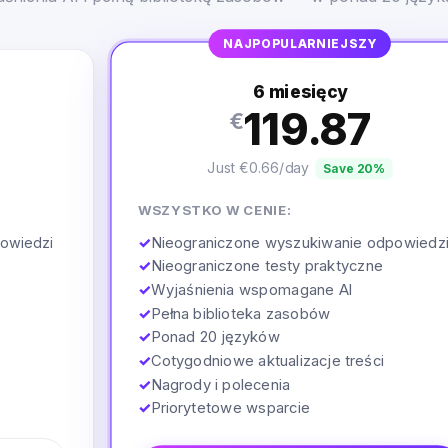
NAJPOPULARNIEJSZY
6 miesięcy
119.87
€
Just €0.66/day
Save 20%
WSZYSTKO W CENIE:
✓
Nieograniczone wyszukiwanie odpowiedz
owiedzi
✓
Nieograniczone testy praktyczne
✓
Wyjaśnienia wspomagane AI
✓
Pełna biblioteka zasobów
✓
Ponad 20 języków
✓
Cotygodniowe aktualizacje treści
✓
Nagrody i polecenia
✓
Priorytetowe wsparcie