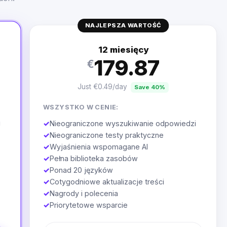
NAJLEPSZA WARTOŚĆ
12 miesięcy
179.87
€
Just €0.49/day
Save 40%
WSZYSTKO W CENIE:
i
✓
Nieograniczone wyszukiwanie odpowiedzi
✓
Nieograniczone testy praktyczne
✓
Wyjaśnienia wspomagane AI
✓
Pełna biblioteka zasobów
✓
Ponad 20 języków
✓
Cotygodniowe aktualizacje treści
✓
Nagrody i polecenia
✓
Priorytetowe wsparcie