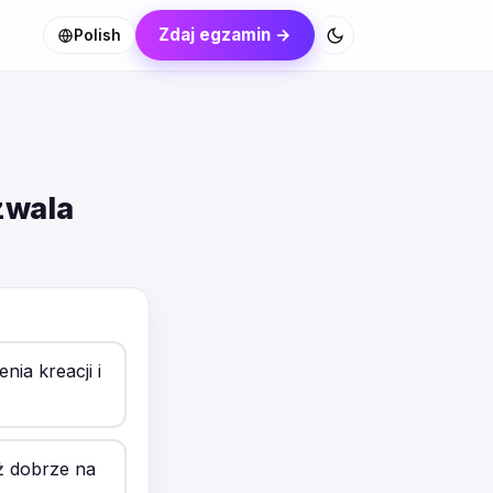
Zdaj egzamin →
Polish
zwala
ia kreacji i
uż dobrze na