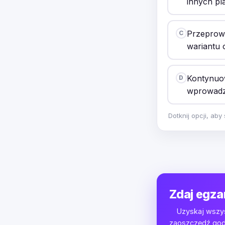
innych pl
Przeprowa
C
wariantu 
Kontynuow
D
wprowadz
Dotknij opcji, ab
Zdaj egza
Uzyskaj wszys
zaoszczędź godz