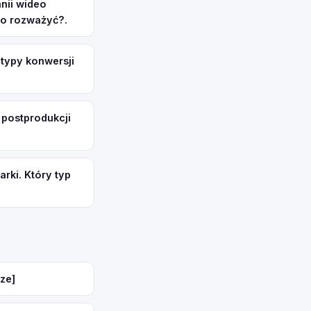
nii wideo
to rozważyć?.
 typy konwersji
 postprodukcji
rki. Który typ
ze]