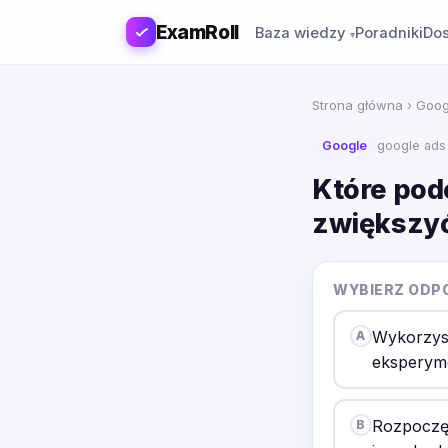
ExamRoll
Baza wiedzy
Poradniki
Dos
Strona główna
›
Goog
Google
google ads
Które pod
zwiększyć
WYBIERZ ODP
Wykorzyst
A
eksperyme
Rozpoczęc
B