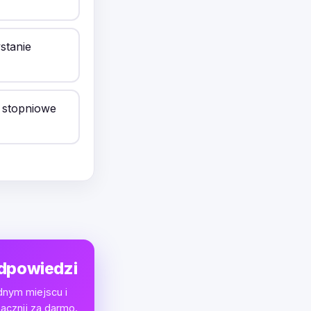
stanie
 stopniowe
odpowiedzi
dnym miejscu i
acznij za darmo.