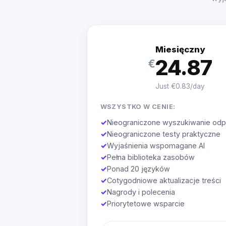
Miesięczny
24.87
€
Just €0.83/day
WSZYSTKO W CENIE:
✓
Nieograniczone wyszukiwanie odp
✓
Nieograniczone testy praktyczne
✓
Wyjaśnienia wspomagane AI
✓
Pełna biblioteka zasobów
✓
Ponad 20 języków
✓
Cotygodniowe aktualizacje treści
✓
Nagrody i polecenia
✓
Priorytetowe wsparcie