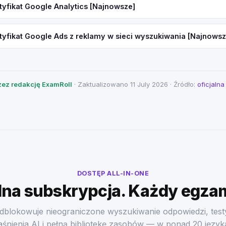
tyfikat Google Analytics [Najnowsze]
tyfikat Google Ads z reklamy w sieci wyszukiwania [Najnowsz
ez redakcję ExamRoll
· Zaktualizowano 11 July 2026 · Źródło:
oficjaln
DOSTĘP ALL-IN-ONE
na subskrypcja. Każdy egza
dblokowuje nieograniczone wyszukiwanie odpowiedzi, test
aśnienia AI i pełną bibliotekę zasobów — w ponad 20 język