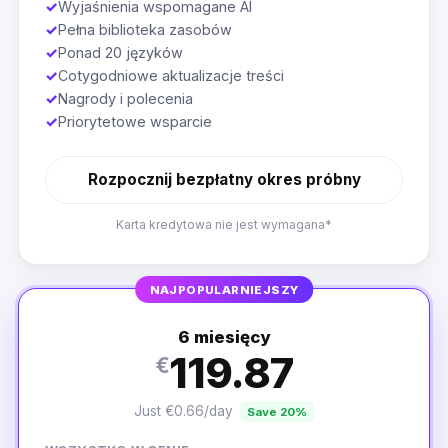
✓
Wyjaśnienia wspomagane AI
✓
Pełna biblioteka zasobów
✓
Ponad 20 języków
✓
Cotygodniowe aktualizacje treści
✓
Nagrody i polecenia
✓
Priorytetowe wsparcie
Rozpocznij bezpłatny okres próbny
Karta kredytowa nie jest wymagana*
NAJPOPULARNIEJSZY
6 miesięcy
119.87
€
Just €0.66/day
Save 20%