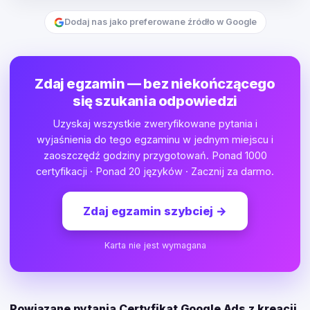
Dodaj nas jako preferowane źródło w Google
Zdaj egzamin — bez niekończącego
się szukania odpowiedzi
Uzyskaj wszystkie zweryfikowane pytania i
wyjaśnienia do tego egzaminu w jednym miejscu i
zaoszczędź godziny przygotowań. Ponad 1000
certyfikacji · Ponad 20 języków · Zacznij za darmo.
Zdaj egzamin szybciej
→
Karta nie jest wymagana
Powiązane pytania Certyfikat Google Ads z kreacji