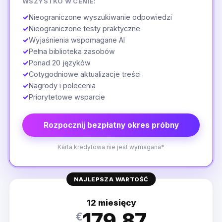
WSZYSTKO W CENIE:
✓
Nieograniczone wyszukiwanie odpowiedzi
✓
Nieograniczone testy praktyczne
✓
Wyjaśnienia wspomagane AI
✓
Pełna biblioteka zasobów
✓
Ponad 20 języków
✓
Cotygodniowe aktualizacje treści
✓
Nagrody i polecenia
✓
Priorytetowe wsparcie
Rozpocznij bezpłatny okres próbny
Karta kredytowa nie jest wymagana*
NAJLEPSZA WARTOŚĆ
12 miesięcy
179.87
€