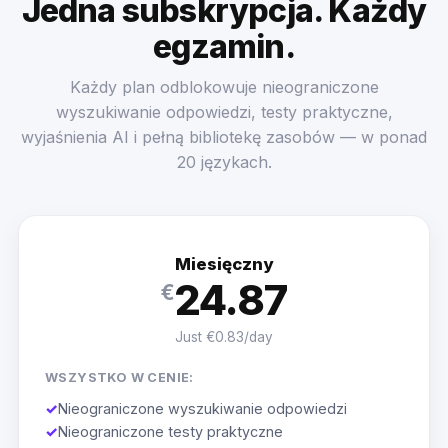
Jedna subskrypcja. Każdy
egzamin.
Każdy plan odblokowuje nieograniczone
wyszukiwanie odpowiedzi, testy praktyczne,
wyjaśnienia AI i pełną bibliotekę zasobów — w ponad
20 językach.
Miesięczny
24.87
€
Just €0.83/day
WSZYSTKO W CENIE:
✓
Nieograniczone wyszukiwanie odpowiedzi
✓
Nieograniczone testy praktyczne