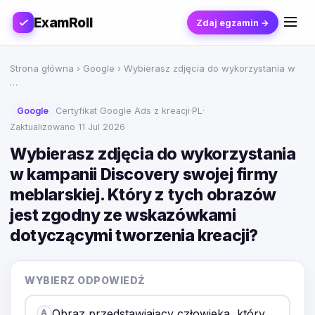
ExamRoll
Zdaj egzamin →
Strona główna
›
Google
› Wybierasz zdjęcia do wykorzystania w
…
Google
Certyfikat Google Ads z kreacji
·
PL
·
Zaktualizowano 11 Jul 2026
Wybierasz zdjęcia do wykorzystania
w kampanii Discovery swojej firmy
meblarskiej. Który z tych obrazów
jest zgodny ze wskazówkami
dotyczącymi tworzenia kreacji?
WYBIERZ ODPOWIEDŹ
Obraz przedstawiający człowieka, który
A