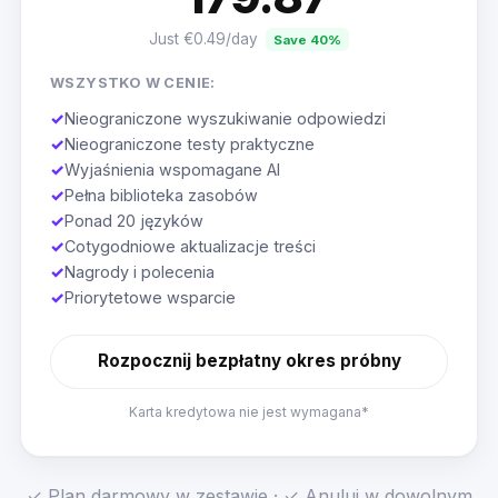
Just €0.49/day
Save 40%
WSZYSTKO W CENIE:
✓
Nieograniczone wyszukiwanie odpowiedzi
✓
Nieograniczone testy praktyczne
✓
Wyjaśnienia wspomagane AI
✓
Pełna biblioteka zasobów
✓
Ponad 20 języków
✓
Cotygodniowe aktualizacje treści
✓
Nagrody i polecenia
✓
Priorytetowe wsparcie
Rozpocznij bezpłatny okres próbny
Karta kredytowa nie jest wymagana*
✓ Plan darmowy w zestawie · ✓ Anuluj w dowolnym