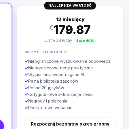
NAJLEPSZA WARTOŚĆ
12 miesięcy
179.87
€
Just €0.49/day
Save 40%
WSZYSTKO W CENIE:
i
✓
Nieograniczone wyszukiwanie odpowiedzi
✓
Nieograniczone testy praktyczne
✓
Wyjaśnienia wspomagane AI
✓
Pełna biblioteka zasobów
✓
Ponad 20 języków
✓
Cotygodniowe aktualizacje treści
✓
Nagrody i polecenia
✓
Priorytetowe wsparcie
Rozpocznij bezpłatny okres próbny