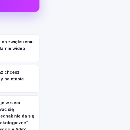
i na zwiększeniu
klamie wideo
az chcesz
y na etapie
e w sieci
wać się
jednak nie da się
ekologiczne”.
 Google Ads?