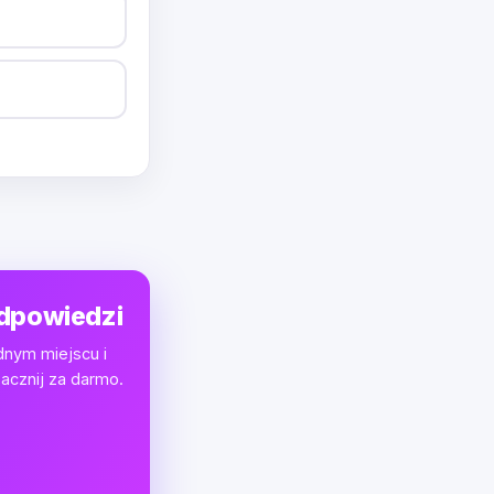
odpowiedzi
dnym miejscu i
acznij za darmo.