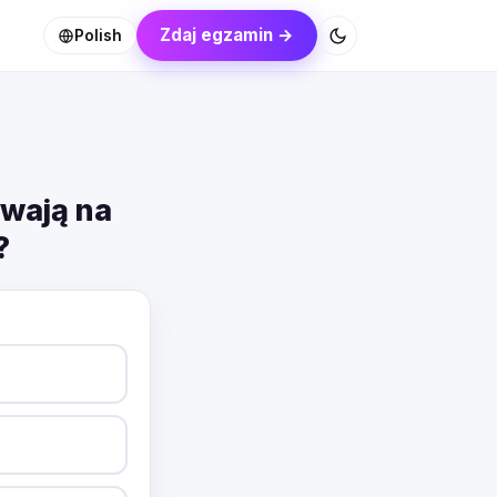
Zdaj egzamin →
Polish
ywają na
?