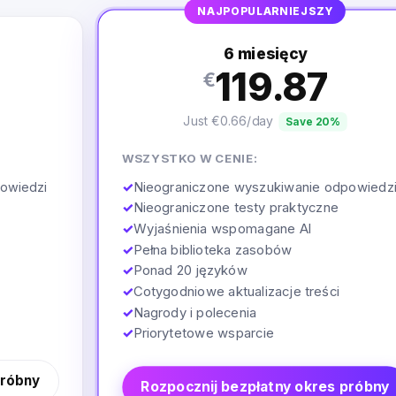
NAJPOPULARNIEJSZY
6 miesięcy
119.87
€
Just €0.66/day
Save 20%
WSZYSTKO W CENIE:
✓
Nieograniczone wyszukiwanie odpowiedz
owiedzi
✓
Nieograniczone testy praktyczne
✓
Wyjaśnienia wspomagane AI
✓
Pełna biblioteka zasobów
✓
Ponad 20 języków
✓
Cotygodniowe aktualizacje treści
✓
Nagrody i polecenia
✓
Priorytetowe wsparcie
próbny
Rozpocznij bezpłatny okres próbny