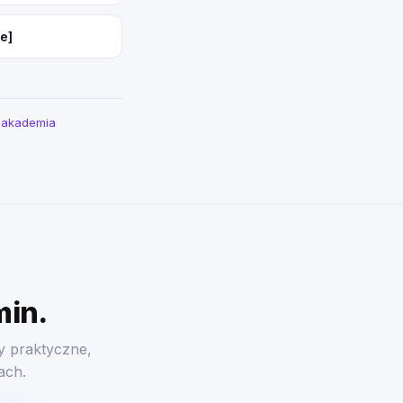
e]
a akademia
min.
y praktyczne,
ach.