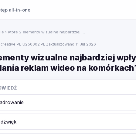
tęp all-in-one
le
› Które 2 elementy wizualne najbardziej …
 creative PL U250002
·
PL
·
Zaktualizowano 11 Jul 2026
lementy wizualne najbardziej wpł
dania reklam wideo na komórkach
OWIEDŹ
kadrowanie
 dźwięk