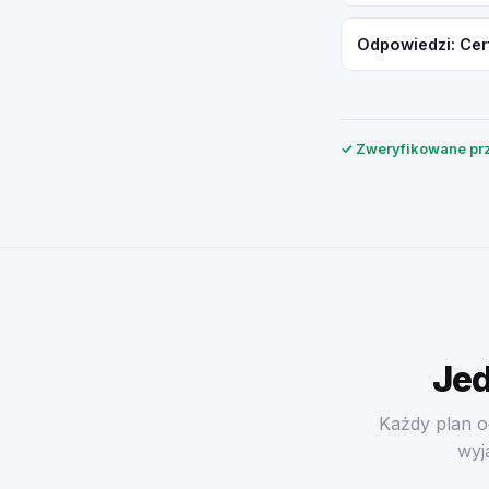
Odpowiedzi: Cer
✓ Zweryfikowane prz
Jed
Każdy plan o
wyj