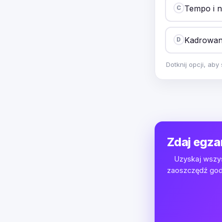
Tempo i n
C
Kadrowane
D
Dotknij opcji, ab
Zdaj egza
Uzyskaj wszys
zaoszczędź godz