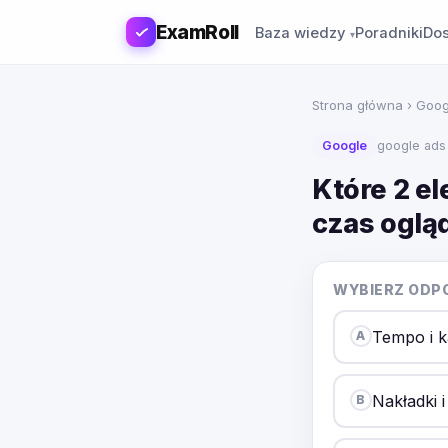
ExamRoll
Baza wiedzy
Poradniki
Dos
Strona główna
›
Goog
Google
google ads
Które 2 e
czas oglą
WYBIERZ ODP
Tempo i 
A
Nakładki i
B