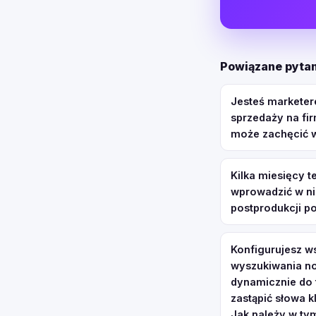
Powiązane pytan
Jesteś marketer
sprzedaży na fi
może zachęcić w
Kilka miesięcy 
wprowadzić w ni
postprodukcji p
Konfigurujesz w
wyszukiwania no
dynamicznie do t
zastąpić słowa 
Jak należy w ty