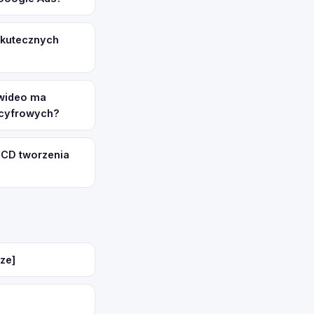
skutecznych
 wideo ma
h cyfrowych?
BCD tworzenia
ze]