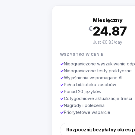
Miesięczny
24.87
€
Just €0.83/day
WSZYSTKO W CENIE:
✓
Nieograniczone wyszukiwanie odp
✓
Nieograniczone testy praktyczne
✓
Wyjaśnienia wspomagane AI
✓
Pełna biblioteka zasobów
✓
Ponad 20 języków
✓
Cotygodniowe aktualizacje treści
✓
Nagrody i polecenia
✓
Priorytetowe wsparcie
Rozpocznij bezpłatny okres 