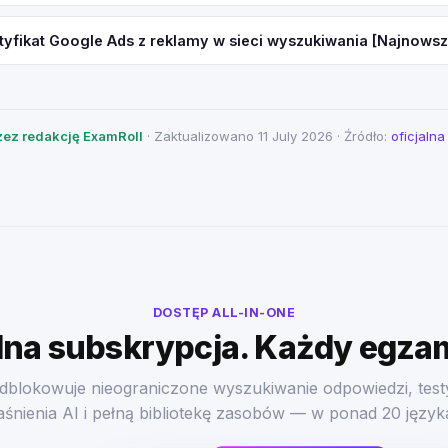
tyfikat Google Ads z reklamy w sieci wyszukiwania [Najnowsz
ez redakcję ExamRoll
· Zaktualizowano 11 July 2026 · Źródło:
oficjaln
DOSTĘP ALL-IN-ONE
na subskrypcja. Każdy egza
dblokowuje nieograniczone wyszukiwanie odpowiedzi, test
aśnienia AI i pełną bibliotekę zasobów — w ponad 20 język