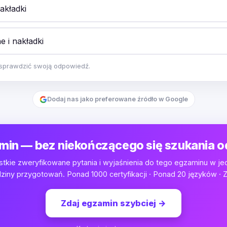
akładki
 i nakładki
y sprawdzić swoją odpowiedź.
Dodaj nas jako preferowane źródło w Google
min — bez niekończącego się szukania 
tkie zweryfikowane pytania i wyjaśnienia do tego egzaminu w je
iny przygotowań. Ponad 1000 certyfikacji · Ponad 20 języków · Z
Zdaj egzamin szybciej
→