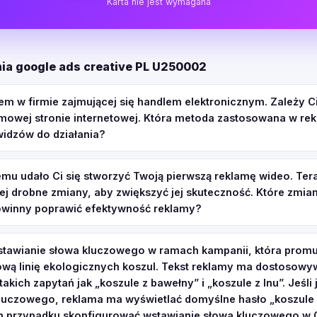
Karta nie jest wymagana
ia google ads creative PL U250002
em w firmie zajmującej się handlem elektronicznym. Zależy C
rmowej stronie internetowej. Która metoda zastosowana w re
idzów do działania?
temu udało Ci się stworzyć Twoją pierwszą reklamę wideo. Ter
ej drobne zmiany, aby zwiększyć jej skuteczność. Które zmian
owinny poprawić efektywność reklamy?
stawianie słowa kluczowego w ramach kampanii, która promuj
wą linię ekologicznych koszul. Tekst reklamy ma dostosowy
akich zapytań jak „koszule z bawełny” i „koszule z lnu”. Jeśli 
kluczowego, reklama ma wyświetlać domyślne hasło „koszule 
m przypadku skonfigurować wstawianie słowa kluczowego w