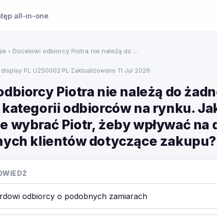
tęp all-in-one
le
› Docelowi odbiorcy Piotra nie należą do …
 display PL U250002
·
PL
·
Zaktualizowano 11 Jul 2026
dbiorcy Piotra nie należą do żadn
 kategorii odbiorców na rynku. Ja
e wybrać Piotr, żeby wpływać na 
nych klientów dotyczące zakupu?
OWIEDŹ
rdowi odbiorcy o podobnych zamiarach