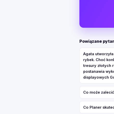
Powiązane pytan
Agata utworzyła
rybek. Choć konk
tresury złotych
postanawia wyko
displayowych G
Co może zalecić
Co Planer skute