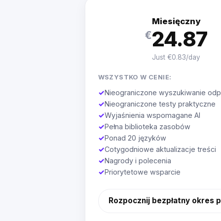
Miesięczny
24.87
€
Just €0.83/day
WSZYSTKO W CENIE:
✓
Nieograniczone wyszukiwanie odp
✓
Nieograniczone testy praktyczne
✓
Wyjaśnienia wspomagane AI
✓
Pełna biblioteka zasobów
✓
Ponad 20 języków
✓
Cotygodniowe aktualizacje treści
✓
Nagrody i polecenia
✓
Priorytetowe wsparcie
Rozpocznij bezpłatny okres 