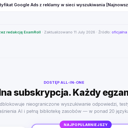
tyfikat Google Ads z reklamy w sieci wyszukiwania [Najnowsz
ez redakcję ExamRoll
· Zaktualizowano 11 July 2026 · Źródło:
oficjaln
DOSTĘP ALL-IN-ONE
na subskrypcja. Każdy egza
dblokowuje nieograniczone wyszukiwanie odpowiedzi, test
aśnienia AI i pełną bibliotekę zasobów — w ponad 20 język
NAJPOPULARNIEJSZY