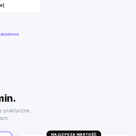
e]
a akademia
min.
y praktyczne,
ach.
NAJLEPSZA WARTOŚĆ