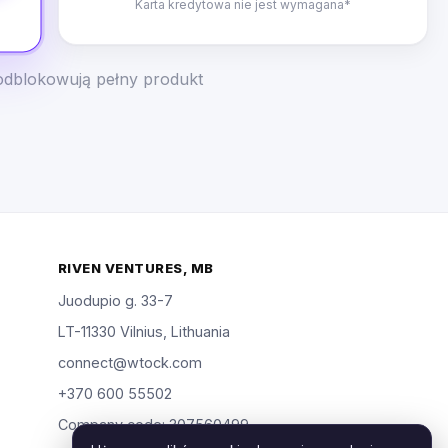
Karta kredytowa nie jest wymagana*
odblokowują pełny produkt
RIVEN VENTURES, MB
Juodupio g. 33-7
LT-11330 Vilnius, Lithuania
connect@wtock.com
+370 600 55502
Company code: 307560499