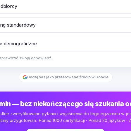
dbiorcy
ing standardowy
e demograficzne
y sprawdzić swoją odpowiedź.
Dodaj nas jako preferowane źródło w Google
min — bez niekończącego się szukania 
tkie zweryfikowane pytania i wyjaśnienia do tego egzaminu w je
iny przygotowań. Ponad 1000 certyfikacji · Ponad 20 języków · Z