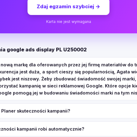
Zdaj egzamin szybciej
→
Karta nie jest wymagana
ia google ads display PL U250002
 nową markę dla oferowanych przez jej firmę materiałów do t
urencja jest duża, a sport cieszy się popularnością, Agata wi
 rybek jest niszowy. Żeby zbudować świadomość swojej marki,
rzystać kampanię w sieci reklamowej Google. Które opcje k
oogle pomogą jej w budowaniu świadomości marki na tym n
 Planer skuteczności kampanii?
czności kampanii robi automatycznie?