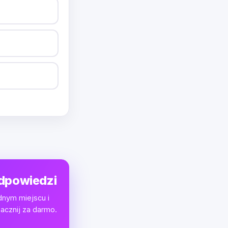
odpowiedzi
dnym miejscu i
acznij za darmo.