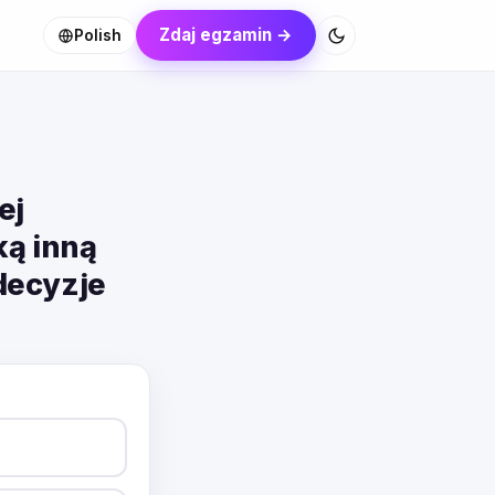
Zdaj egzamin →
Polish
ej
ką inną
decyzje