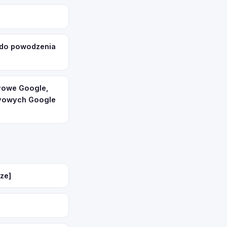
 do powodzenia
ayowe Google,
ayowych Google
ze]