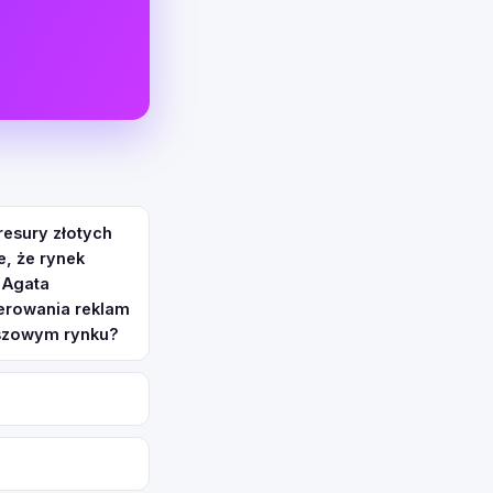
resury złotych
e, że rynek
 Agata
ierowania reklam
iszowym rynku?