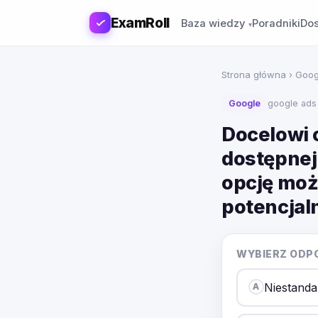
ExamRoll
Baza wiedzy
Poradniki
Dos
Strona główna
›
Goog
Google
google ads
Docelowi o
dostępnej
opcję moż
potencjal
WYBIERZ ODP
Niestanda
A