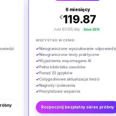
6 miesięcy
119.87
€
Just €0.66/day
Save 20%
WSZYSTKO W CENIE:
✓
Nieograniczone wyszukiwanie odpowiedz
owiedzi
✓
Nieograniczone testy praktyczne
✓
Wyjaśnienia wspomagane AI
✓
Pełna biblioteka zasobów
✓
Ponad 20 języków
✓
Cotygodniowe aktualizacje treści
✓
Nagrody i polecenia
✓
Priorytetowe wsparcie
próbny
Rozpocznij bezpłatny okres próbny