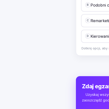
Podobni o
B
Remarket
C
Kierowani
D
Dotknij opcji, ab
Zdaj egza
Uzyskaj wszys
zaoszczędź godz