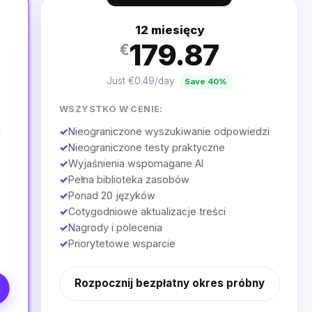
12 miesięcy
179.87
€
Just €0.49/day
Save 40%
WSZYSTKO W CENIE:
i
✓
Nieograniczone wyszukiwanie odpowiedzi
✓
Nieograniczone testy praktyczne
✓
Wyjaśnienia wspomagane AI
✓
Pełna biblioteka zasobów
✓
Ponad 20 języków
✓
Cotygodniowe aktualizacje treści
✓
Nagrody i polecenia
✓
Priorytetowe wsparcie
Rozpocznij bezpłatny okres próbny