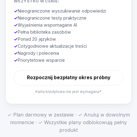
WSZYSTKO W CENIE:
✓
Nieograniczone wyszukiwanie odpowiedzi
✓
Nieograniczone testy praktyczne
✓
Wyjaśnienia wspomagane AI
✓
Pełna biblioteka zasobów
✓
Ponad 20 języków
✓
Cotygodniowe aktualizacje treści
✓
Nagrody i polecenia
✓
Priorytetowe wsparcie
Rozpocznij bezpłatny okres próbny
Karta kredytowa nie jest wymagana*
✓ Plan darmowy w zestawie · ✓ Anuluj w dowolnym
momencie · ✓ Wszystkie plany odblokowują pełny
produkt