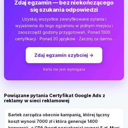
Zdaj egzamin — bez niekończącego
się szukania odpowiedzi
Uzyskaj wszystkie zweryfikowane pytania i
wyjaśnienia do tego egzaminu w jednym miejscu i
zaoszczędź godziny przygotowań. Ponad 1000
certyfikacji · Ponad 20 języków · Zacznij za darmo.
Zdaj egzamin szybciej
→
Karta nie jest wymagana
Powiązane pytania Certyfikat Google Ads z
reklamy w sieci reklamowej
Bartek zarządza obecnie kampanią, której łączny
koszt wynosi 7000 zł i która generuje 1400
konwersji, a CPA (koszt pozyskania) wynosi 5 zł. Musi