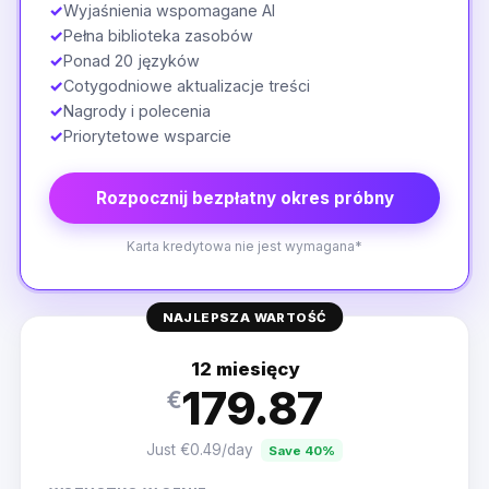
✓
Wyjaśnienia wspomagane AI
✓
Pełna biblioteka zasobów
✓
Ponad 20 języków
✓
Cotygodniowe aktualizacje treści
✓
Nagrody i polecenia
✓
Priorytetowe wsparcie
Rozpocznij bezpłatny okres próbny
Karta kredytowa nie jest wymagana*
NAJLEPSZA WARTOŚĆ
12 miesięcy
179.87
€
Just €0.49/day
Save 40%