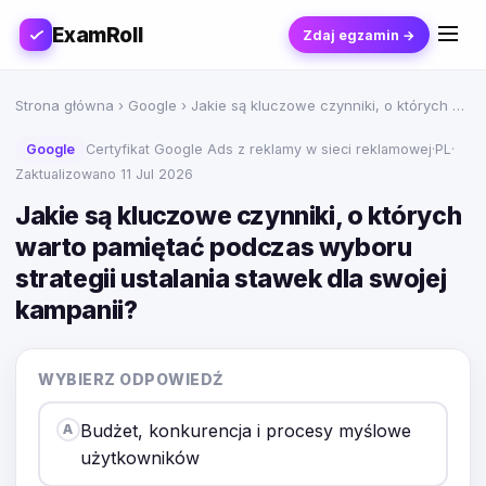
ExamRoll
Zdaj egzamin →
Strona główna
›
Google
› Jakie są kluczowe czynniki, o których …
Google
Certyfikat Google Ads z reklamy w sieci reklamowej
·
PL
·
Zaktualizowano 11 Jul 2026
Jakie są kluczowe czynniki, o których
warto pamiętać podczas wyboru
strategii ustalania stawek dla swojej
kampanii?
WYBIERZ ODPOWIEDŹ
Budżet, konkurencja i procesy myślowe
A
użytkowników