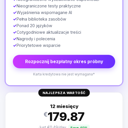
✓
Nieograniczone testy praktyczne
✓
Wyjaśnienia wspomagane AI
✓
Pełna biblioteka zasobów
✓
Ponad 20 języków
✓
Cotygodniowe aktualizacje treści
✓
Nagrody i polecenia
✓
Priorytetowe wsparcie
Rozpocznij bezpłatny okres próbny
Karta kredytowa nie jest wymagana*
NAJLEPSZA WARTOŚĆ
12 miesięcy
179.87
€
Just €0.49/day
Save 40%