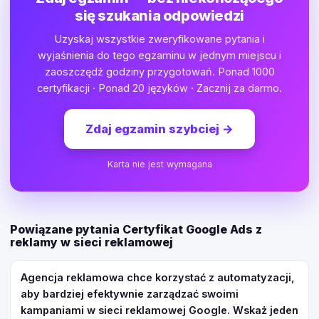
się szukania odpowiedzi
Uzyskaj wszystkie zweryfikowane pytania i
wyjaśnienia do tego egzaminu w jednym miejscu i
zaoszczędź godziny przygotowań. Ponad 1000
certyfikacji · Ponad 20 języków · Zacznij za darmo.
Zdaj egzamin szybciej
→
Karta nie jest wymagana
Powiązane pytania Certyfikat Google Ads z
reklamy w sieci reklamowej
Agencja reklamowa chce korzystać z automatyzacji,
aby bardziej efektywnie zarządzać swoimi
kampaniami w sieci reklamowej Google. Wskaż jeden