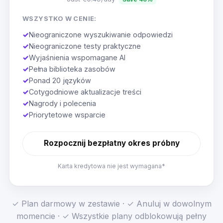
WSZYSTKO W CENIE:
✓
Nieograniczone wyszukiwanie odpowiedzi
✓
Nieograniczone testy praktyczne
✓
Wyjaśnienia wspomagane AI
✓
Pełna biblioteka zasobów
✓
Ponad 20 języków
✓
Cotygodniowe aktualizacje treści
✓
Nagrody i polecenia
✓
Priorytetowe wsparcie
Rozpocznij bezpłatny okres próbny
Karta kredytowa nie jest wymagana*
✓ Plan darmowy w zestawie · ✓ Anuluj w dowolnym
momencie · ✓ Wszystkie plany odblokowują pełny