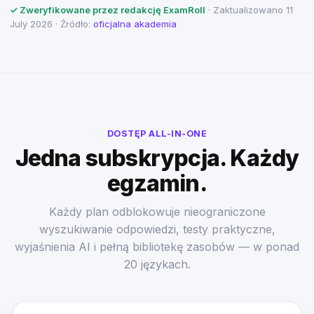
✓ Zweryfikowane przez redakcję ExamRoll
· Zaktualizowano 11
July 2026 · Źródło:
oficjalna akademia
DOSTĘP ALL-IN-ONE
Jedna subskrypcja. Każdy
egzamin.
Każdy plan odblokowuje nieograniczone
wyszukiwanie odpowiedzi, testy praktyczne,
wyjaśnienia AI i pełną bibliotekę zasobów — w ponad
20 językach.