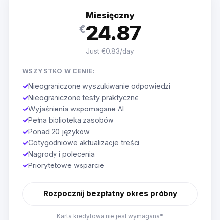
Miesięczny
24.87
€
Just €0.83/day
WSZYSTKO W CENIE:
✓
Nieograniczone wyszukiwanie odpowiedzi
✓
Nieograniczone testy praktyczne
✓
Wyjaśnienia wspomagane AI
✓
Pełna biblioteka zasobów
✓
Ponad 20 języków
✓
Cotygodniowe aktualizacje treści
✓
Nagrody i polecenia
✓
Priorytetowe wsparcie
Rozpocznij bezpłatny okres próbny
Karta kredytowa nie jest wymagana*