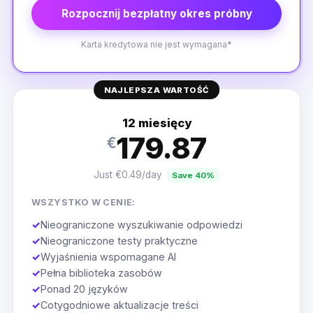
Rozpocznij bezpłatny okres próbny
Karta kredytowa nie jest wymagana*
NAJLEPSZA WARTOŚĆ
12 miesięcy
179.87
€
Just €0.49/day
Save 40%
WSZYSTKO W CENIE:
✓
Nieograniczone wyszukiwanie odpowiedzi
✓
Nieograniczone testy praktyczne
✓
Wyjaśnienia wspomagane AI
✓
Pełna biblioteka zasobów
✓
Ponad 20 języków
✓
Cotygodniowe aktualizacje treści