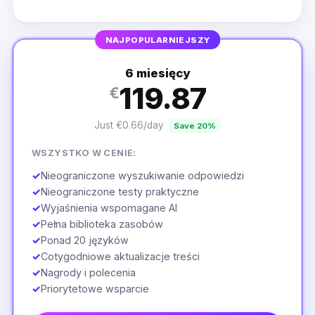
NAJPOPULARNIEJSZY
6 miesięcy
119.87
€
Just €0.66/day
Save 20%
WSZYSTKO W CENIE:
✓
Nieograniczone wyszukiwanie odpowiedzi
✓
Nieograniczone testy praktyczne
✓
Wyjaśnienia wspomagane AI
✓
Pełna biblioteka zasobów
✓
Ponad 20 języków
✓
Cotygodniowe aktualizacje treści
✓
Nagrody i polecenia
✓
Priorytetowe wsparcie