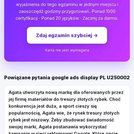
wyjaśnienia do tego egzaminu w jednym miejscu i
zaoszczędź godziny przygotowań. Ponad 1000
certyfikacji · Ponad 20 języków · Zacznij za darmo.
Zdaj egzamin szybciej
→
Karta nie jest wymagana
Powiązane pytania google ads display PL U250002
Agata utworzyła nową markę dla oferowanych przez
jej firmę materiałów do tresury złotych rybek. Choć
konkurencja jest duża, a sport cieszy się
popularnością, Agata wie, że rynek tresury złotych
rybek jest niszowy. Żeby zbudować świadomość
swojej marki, Agata postanawia wykorzystać
kampanię w sieci reklamowej Google. Które opcje