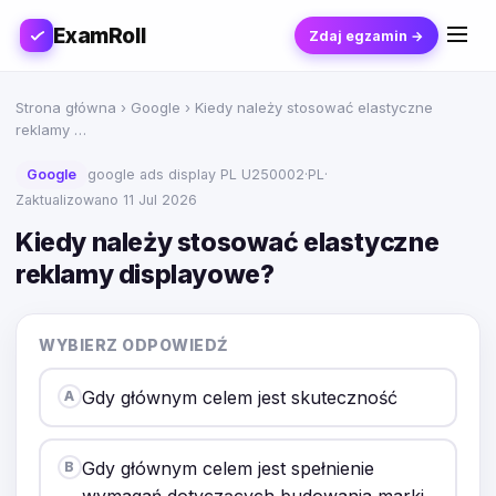
ExamRoll
Zdaj egzamin →
Strona główna
›
Google
› Kiedy należy stosować elastyczne
reklamy …
Google
google ads display PL U250002
·
PL
·
Zaktualizowano 11 Jul 2026
Kiedy należy stosować elastyczne
reklamy displayowe?
WYBIERZ ODPOWIEDŹ
Gdy głównym celem jest skuteczność
A
Gdy głównym celem jest spełnienie
B
wymagań dotyczących budowania marki