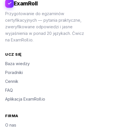
ExamRoll
Przygotowanie do egzaminów
certyfikacyjnych — pytania praktyczne,
zweryfikowane odpowiedzi i jasne
wyjaśnienia w ponad 20 językach. Ćwicz
na ExamRoll.io.
UCZ SIĘ
Baza wiedzy
Poradniki
Cennik
FAQ
Aplikacja ExamRoll.io
FIRMA
O nas