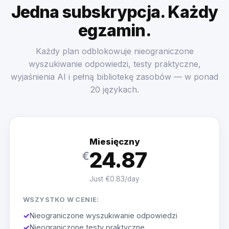
Jedna subskrypcja. Każdy
egzamin.
Każdy plan odblokowuje nieograniczone
wyszukiwanie odpowiedzi, testy praktyczne,
wyjaśnienia AI i pełną bibliotekę zasobów — w ponad
20 językach.
Miesięczny
24.87
€
Just €0.83/day
WSZYSTKO W CENIE:
✓
Nieograniczone wyszukiwanie odpowiedzi
✓
Nieograniczone testy praktyczne