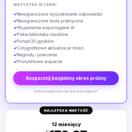
WSZYSTKO W CENIE:
✓
Nieograniczone wyszukiwanie odpowiedzi
✓
Nieograniczone testy praktyczne
✓
Wyjaśnienia wspomagane AI
✓
Pełna biblioteka zasobów
✓
Ponad 20 języków
✓
Cotygodniowe aktualizacje treści
✓
Nagrody i polecenia
✓
Priorytetowe wsparcie
Rozpocznij bezpłatny okres próbny
Karta kredytowa nie jest wymagana*
NAJLEPSZA WARTOŚĆ
12 miesięcy