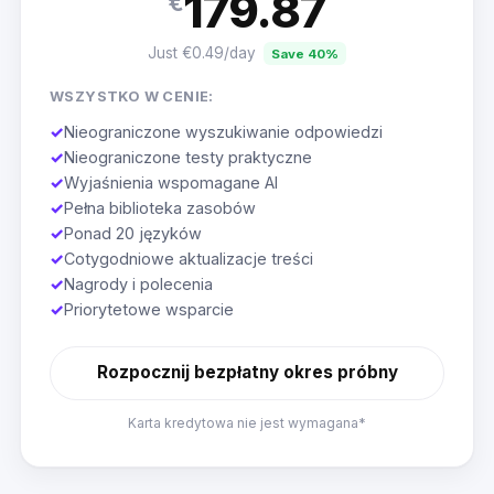
179.87
€
Just €0.49/day
Save 40%
WSZYSTKO W CENIE:
✓
Nieograniczone wyszukiwanie odpowiedzi
✓
Nieograniczone testy praktyczne
✓
Wyjaśnienia wspomagane AI
✓
Pełna biblioteka zasobów
✓
Ponad 20 języków
✓
Cotygodniowe aktualizacje treści
✓
Nagrody i polecenia
✓
Priorytetowe wsparcie
Rozpocznij bezpłatny okres próbny
Karta kredytowa nie jest wymagana*