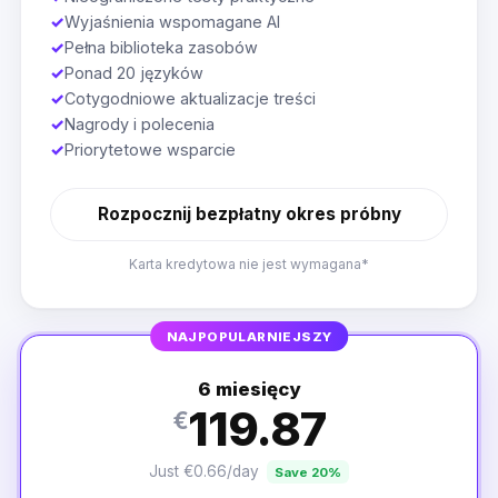
✓
Wyjaśnienia wspomagane AI
✓
Pełna biblioteka zasobów
✓
Ponad 20 języków
✓
Cotygodniowe aktualizacje treści
✓
Nagrody i polecenia
✓
Priorytetowe wsparcie
Rozpocznij bezpłatny okres próbny
Karta kredytowa nie jest wymagana*
NAJPOPULARNIEJSZY
6 miesięcy
119.87
€
Just €0.66/day
Save 20%