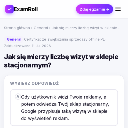
ExamRoll
Zdaj egzamin →
Strona główna
›
General
› Jak się mierzy liczbę wizyt w sklepie …
General
Certyfikat ze zwiększania sprzedaży offline
·
PL
·
Zaktualizowano 11 Jul 2026
Jak się mierzy liczbę wizyt w sklepie
stacjonarnym?
WYBIERZ ODPOWIEDŹ
Gdy użytkownik widzi Twoje reklamy, a
A
potem odwiedza Twój sklep stacjonarny,
Google przypisuje taką wizytę w sklepie
do wyświetleń reklam.