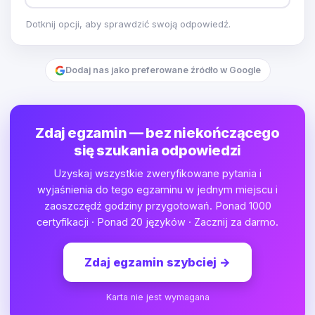
Dotknij opcji, aby sprawdzić swoją odpowiedź.
Dodaj nas jako preferowane źródło w Google
Zdaj egzamin — bez niekończącego
się szukania odpowiedzi
Uzyskaj wszystkie zweryfikowane pytania i
wyjaśnienia do tego egzaminu w jednym miejscu i
zaoszczędź godziny przygotowań. Ponad 1000
certyfikacji · Ponad 20 języków · Zacznij za darmo.
Zdaj egzamin szybciej
→
Karta nie jest wymagana